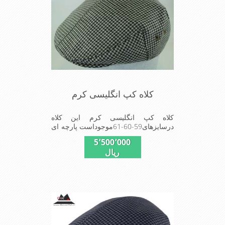
کلاه کپ انگلیسی کرم
کلاه کپ انگلیسی کرم این کلاه
درسایزهای59-60-61موجوداست پارچه ای
استفا د شده در این کلاه محصول کارخا
5٬500٬000
نجات فاستونی جا معه با ترکیب 45% پشم
ریال
و 65% نخ ترویرا است وآستری نخ پنبه
ای(پارچه زیر پیراهن نخ پنبه ای)استفاده
شده شیک و مناسب افراد خوش پوش
جنس عالی,دوخت مناسب,سبکی, خوش
فرمی ازدیگرخصوصیات این کلاه می
باشند