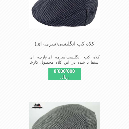
کلاه کپ انگلیسی(سرمه ای)
کلاه کپ انگلیسی(سرمه ای)پارچه ای
استفا د شده در این کلاه محصول کارخا
نجات فاستونی جا معه با ترکیب 45% پشم
8٬000٬000
و 65% نخ ترویرا است وآستری نخ پنبه
ریال
ای(پارچه زیر پیراهن نخ پنبه ای)استفاده
شده شیک و مناسب افراد خوش پوش
جنس عالی ,دوخت مناسب , سبکی, خوش
فرمی از دیگر خصوصیات این کلاه می
باشند