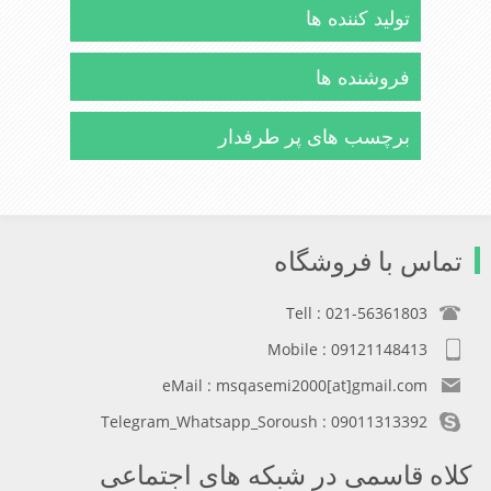
تولید کننده ها
فروشنده ها
برچسب های پر طرفدار
تماس با فروشگاه
Tell : 021-56361803
Mobile : 09121148413
eMail : msqasemi2000[at]gmail.com
Telegram_Whatsapp_Soroush : 09011313392
کلاه قاسمی در شبکه های اجتماعی