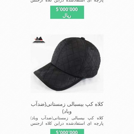
شمعی که ضدآب وباد=(Waterproof)است
5٬000٬000
ازجنس شمعی برای دوخت کاپشن بارانی
ریال
استفاده می شودبا آستر ضخیم که مناسب
زمستان است این کلاه با بند تنظیم از
سایز56الی60 قابل استفاده است شیک
ومناسب افرادخوش پوش جنس
عالی,دوخت مناسب,سبکی, خوش فرمی
ازدیگرخصوصیات این کلاه می باشند
کلاه کپ بیسبالی زمستانی(ضدآب
وباد)
کلاه کپ بیسبالی زمستانی(ضدآب وباد)
پارچه ای استفادشده دراین کلاه ازجنس
شمعی که ضدآب وباد=(Waterproof)است
5٬000٬000
ازجنس شمعی برای دوخت کاپشن بارانی