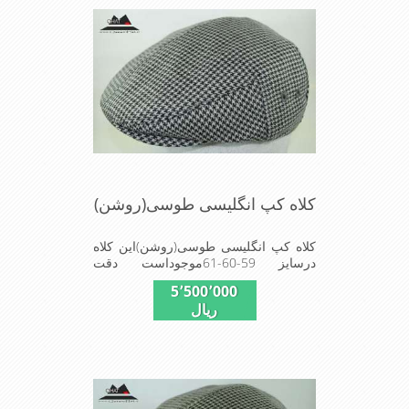
کلاه کپ انگلیسی طوسی(روشن)
کلاه کپ انگلیسی طوسی(روشن)این کلاه
درسایز 59-60-61موجوداست دقت
کنیددرخریداین مدل پازچه ای استفا د شده
5٬500٬000
در این کلاه محصول کارخا نجات فاستونی
ریال
جا معه با ترکیب 45% پشم و 65% نخ
ترویرا است وآستری نخ پنبه ای(پارچه زیر
پیراهن نخ پنبه ای)استفاده شده شیک و
مناسب افراد خوش پوش جنس عالی
,دوخت مناسب , سبکی, خوش فرمی از
دیگر خصوصیات این کلاه می باشند