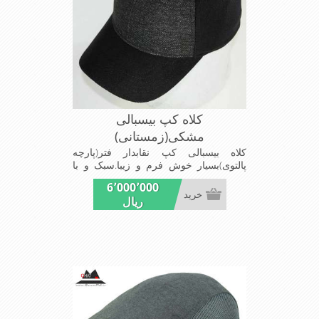
کلاه کپ بیسبالی
مشکی(زمستانی)
کلاه بیسبالی کپ نقابدار فتر(پارچه
پالتوی)بسیار خوش فرم و زیبا.سبک و با
دوختی مقاوم جنس پارچه این کلاه
6٬000٬000
برخلاف کلاه چینی باابرضخیم نشده بلکه
خرید
ریال
این ضخامت خودپارچه است مخصوص
فصول پاییز و زمستان