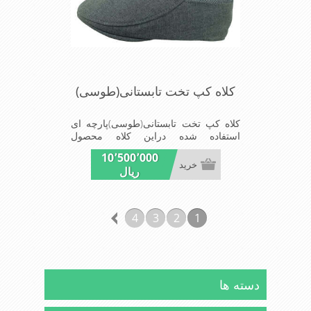
کلاه کپ تخت تابستانی(طوسی)
کلاه کپ تخت تابستانی(طوسی)پارچه ای
استفاده شده دراین کلاه محصول
کارخانجات فاستونی جامعه با
10٬500٬000
ترکیب45%پشم و65%نخ ترویرااست
خرید
ریال
وآستری استفاده شده داخل کلاه ازجنس
توری استفاده شده تا برای تابستان هوا
داخل کلاه بهتر درگردش باشدشیک
ومناسب افرادخوش پوش جنس
4
3
2
1
عالی,دوخت مناسب,سبکی,خوش فرمی
ازدیگرخصوصیات این کلاه می باشند
دسته ها