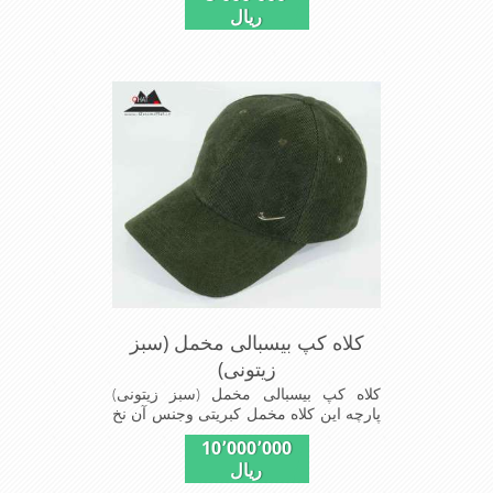
ریال
استفاده می شودبا آستر ضخیم که مناسب
زمستان است این کلاه با بند تنظیم از
سایز56الی60 قابل استفاده است شیک
ومناسب افرادخوش پوش جنس
عالی,دوخت مناسب,سبکی, خوش فرمی
ازدیگرخصوصیات این کلاه می باشند
کلاه کپ بیسبالی مخمل (سبز
زیتونی)
کلاه کپ بیسبالی مخمل (سبز زیتونی)
پارچه این کلاه مخمل کبریتی وجنس آن نخ
پلیسر است داخل کلاه آستر مشکی تترون
10٬000٬000
دوخته شده تا کلاه تنفسی بهتر داشته باشد
ریال
این مدل کلاه با بندگیری که پشت کلاه
دوخته شده در سایزهای 56-57-58-60-