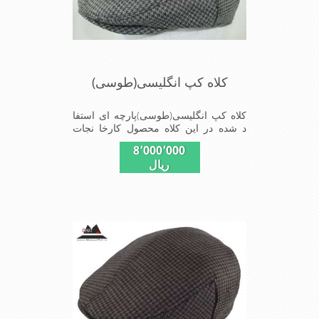
کلاه کپ انگلیسی(طوسی)
کلاه کپ انگلیسی(طوسی)پارچه ای استفا
د شده در این کلاه محصول کارخا نجات
فاستونی جا معه با ترکیب 45% پشم و
8٬000٬000
65% نخ ترویرا است وآستری نخ پنبه
ریال
ای(پارچه زیر پیراهن نخ پنبه ای)استفاده
شده شیک و مناسب افراد خوش پوش
جنس عالی ,دوخت مناسب , سبکی, خوش
فرمی از دیگر خصوصیات این کلاه می
باشند