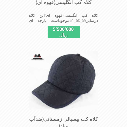
کلاه کپ انگلیسی(قهوه ای)
کلاه کپ انگلیسی(قهوه ای)این کلاه
درسایز59_60_61موجوداست پارچه ای
استفا د شده در این کلاه محصول کارخا
5٬500٬000
نجات فاستونی جا معه با ترکیب 45% پشم
ریال
و 65% نخ ترویرا است وآستری نخ پنبه
ای(پارچه زیر پیراهن نخ پنبه ای)استفاده
شده شیک و مناسب افراد خوش پوش
جنس عالی ,دوخت مناسب , سبکی, خوش
فرمی از دیگر خصوصیات این کلاه می
باشند
کلاه کپ بیسبالی زمستانی(ضدآب
وباد)