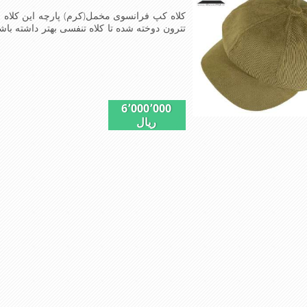
کلاه کپ فرانسوی مخمل(کرم) پارچه این کلاه
تترون دوخته شده تا کلاه تنفسی بهتر داشته ب
سایزهای 56-57-58-60-قابل 
خوش دوخت و راحت پارچه مخمل لطیف
6٬000٬000
ریال