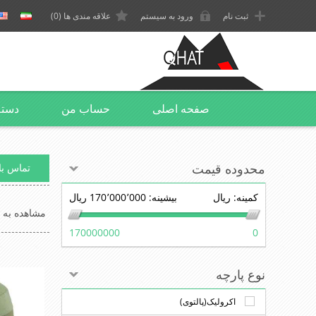
ثبت نام
ورود به سیستم
علاقه مندی ها
(0)
صفحه اصلی
حساب من
دسته
محدوده قیمت
تماس با 
کمینه:
ریال
بیشینه:
170٬000٬000 ریال
مشاهده به ع
170000000
0
نوع پارچه
اکرولیک(پالتوی)