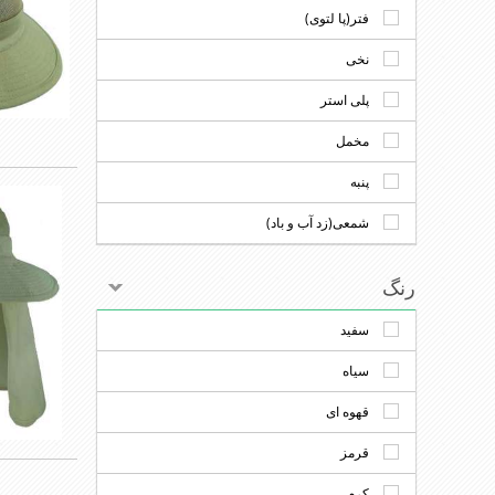
فتر(پا لتوی)
نخی
پلی استر
مخمل
پنبه
شمعی(زد آب و باد)
رنگ
سفید
سیاه
قهوه ای
قرمز
کرم