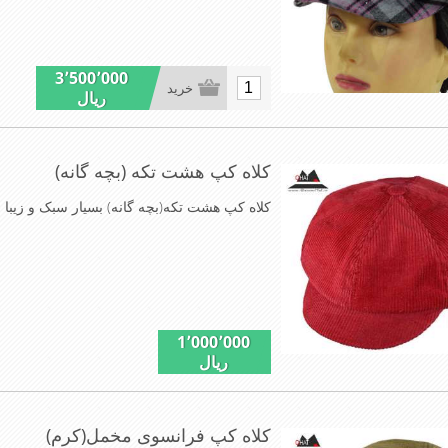
3٬500٬000
خرید
ریال
کلاه کپ هشت تکه (بچه گانه)
کلاه کپ هشت تکه(بچه گانه) بسیار سبک و زیبا این مدل کلاه در3سای
1٬000٬000
ریال
کلاه کپ فرانسوی مخمل(کرم)