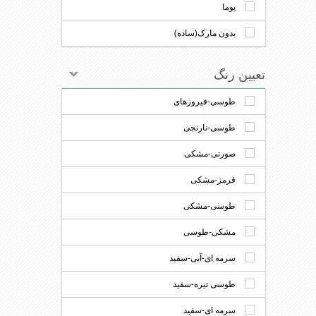
پوما
بدون مارک(ساده)
تعیین رنگ
طوسی-فیروزهای
طوسی-نارنجی
صورتی-مشکی
قرمز-مشکی
طوسی-مشکی
مشکی-طوسی
سرمه ای-آبی-سفید
طوسی تیره-سفید
سرمه ای-سفید