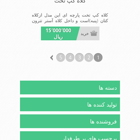
کلاه کپ تخت
کلاه کپ تخت پارچه ای این مدل ازکلاه
کتان (پنبه)است و داخل کلاه آستر تترون
مشکی دوخته شده این مدل کلاه
15٬000٬000
درسایزهای-58-59-60قابل استفاده است
خرید
ریال
برای هر آب و هوایی ایده‌آل است چه به
تعطیلات بروید یا در یک مهمانی شرکت
کنید، انتخابی مناسب برای فعالیت‌های
داخل و خارج از منزل است.شیک و
5
4
3
2
1
مناسب افراد خوش پوش جنس عالی
,دوخت مناسب , سبکی, خوش فرمی از
دیگر خصوصیات این کلاه می باشند made
in China
دسته ها
تولید کننده ها
فروشنده ها
برچسب های پر طرفدار