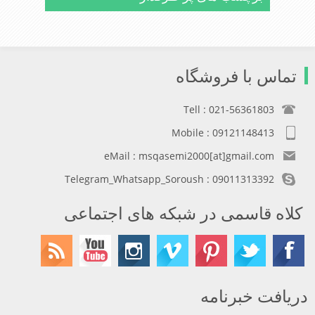
تماس با فروشگاه
Tell : 021-56361803
Mobile : 09121148413
eMail : msqasemi2000[at]gmail.com
Telegram_Whatsapp_Soroush : 09011313392
کلاه قاسمی در شبکه های اجتماعی
دریافت خبرنامه