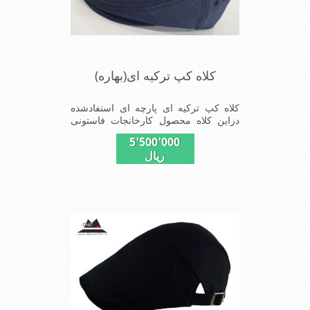
کلاه کپ ترکیه ای(بهاره)
کلاه کپ ترکیه ای پارچه ای استفادشده
دراین کلاه محصول کارخانجات فاستونی
جامعه با ترکیب45% پشم و55% نخ
5٬500٬000
ترویرااست وآستری نخ پنبه
ریال
ای(تریکو)استفاده شده شیک ومناسب
افرادخوش پوش جنس عالی,دوخت
مناسب,سبکی,خوش فرمی
ازدیگرخصوصیات این کلاه می باشند