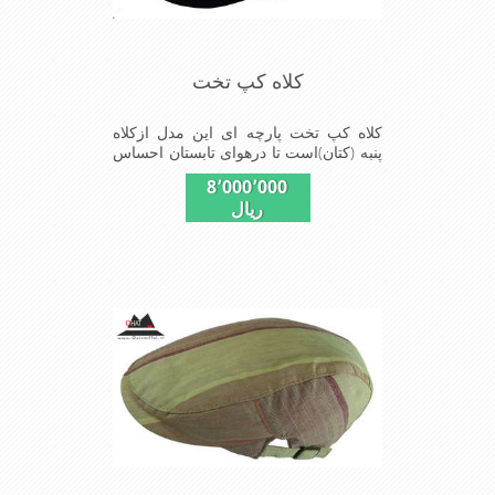
کلاه کپ تخت
کلاه کپ تخت پارچه ای این مدل ازکلاه
پنبه (کتان)است تا درهوای تابستان احساس
گرمای کمی شود شیک و مناسب افراد
8٬000٬000
خوش پوش جنس عالی ,دوخت مناسب ,
ریال
سبکی, خوش فرمی از دیگر خصوصیات
این کلاه می باشد