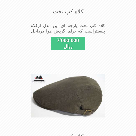
کلاه کپ تخت
کلاه کپ تخت پارچه ای این مدل ازکلاه
پلیستراست که برای گردش هوا درداخل
کلاه در دوخت آن ازپارچه طوری شکل
7٬000٬000
استفاده شده تادرهوای تابستان احساس
ریال
گرمای کمی شودشیک ومناسب افراد
خوش پوش جنس عالی,دوخت
مناسب,سبکی,خوش فرمی
ازدیگرخصوصیات این کلاه می باشندmade
in China