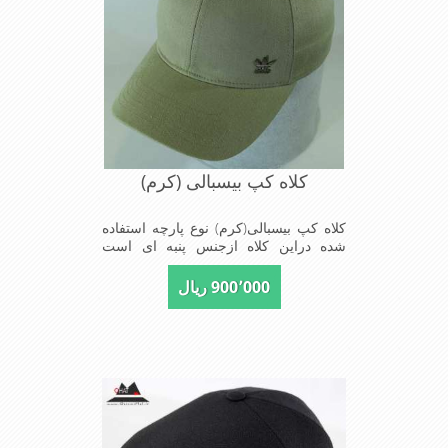
کلاه کپ بیسبالی (کرم)
کلاه کپ بیسبالی(کرم) نوع پارچه استفاده
شده دراین کلاه ازجنس پنبه ای است
ونقاب که مناسب این شکل ازکلاه است
شیک و مناسب افراد خوش پوش جنس
900٬000 ریال
عالی,دوخت مناسب,سبکی,خوش فرمی
ازدیگرخصوصیات این کلاه می باشند