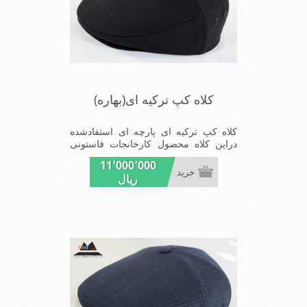
کلاه کپ ترکیه ای(بهاره)
کلاه کپ ترکیه ای پارچه ای استفادشده
دراین کلاه محصول کارخانجات فاستونی
جامعه با ترکیب45%پشم و55%نخ
11٬000٬000
ترویرااست وآستری نخ پنبه ای(پارچه
خرید
ریال
تریکو نخ پنبه ای)استفاده شده شیک
ومناسب افرادخوش پوش جنس
عالی,دوخت مناسب,سبکی,خوش فرمی
ازدیگرخصوصیات این کلاه می باشند