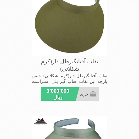
نقاب آفتابگیرطل دار(کرم
شکلاتی)
نقاب آفتابگیرطل دار(کرم شکلاتی) جنس
پارچه این نقاب آفتاب گیر پلی استراست
ومناسب برای آفتاب های سوزان تابستانی
3٬000٬000
محافظ خوبی برای پوست صورت در برابر
خرید
ریال
نور خورشید بسیار سبک و دارای طل نگاه
دارنده بر روی سر