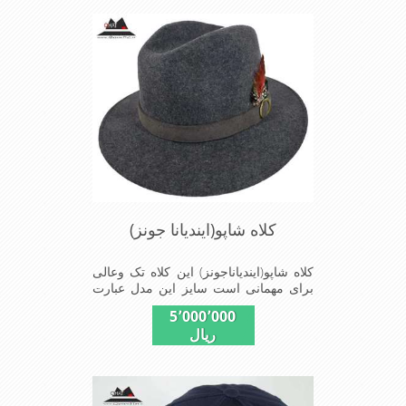
کلاه شاپو(ایندیانا جونز)
کلاه شاپو(ایندیاناجونز) این کلاه تک وعالی
برای مهمانی است سایز این مدل عبارت
از-58-59-60-موجوداست Made in
5٬000٬000
Germany www.hut-kaufen.de
ریال