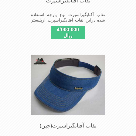
نقاب آفتابگیراسپرت
نقاب آفتابگیراسپرت نوع پارچه استفاده
شده دراین نقاب آفتابگیراسپرت ازپلیستر
است وبا آستری تترون و نقاب که مناسب
4٬000٬000
این شکل ازنقاب آفتابگیراسپرت که در
ریال
عکس مشخص شده نقاب آفتابگیر
تابستانی دارای لبه جمع شونده است که به
شما امکان می دهد پوشش را مطابق با
نیاز خود تنظیم کنید. با حفظ ظاهری شیک،
نور خورشید را از چشمان خود دور نگه
دارید. محافظت در برابر اشعه ماوراء
بنفش: ساخته شده با مواد محافظ در برابر
اشعه ماوراء بنفش، این گیره ها محافظت
قابل اعتمادی در برابر آفتاب برای صورت
شما ایجاد می کنند. آنها به طور موثری از
پوست شما در برابر اشعه های مضر UV
محافظت می کنند و به شما این امکان را
می دهند تا با خیال راحت از فعالیت های
خارج از منزل لذت ببرید.
نقاب آفتابگیراسپرت(جین)