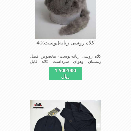
کلاه روسی زنانه(پوست)40
کلاه روسی زنانه(پوست) مخصوص فصل
زمستان وهوای سرداست کلاه قابل
استفاده درسایزهای 58-59می باشد(فری
1٬500٬000
سایز)وجنس این کلاه ازپوست طبیی(خَز)
ریال
تهیه شده است وآستری آن ازجنس ساتن
است این کلاه بسیار شیک و زیبا می
باشدبه همین دلیل به راحتی درسوزهای
سرد زمستانی تمامی سروپشت گردن رو
گرم نگاه می دارد