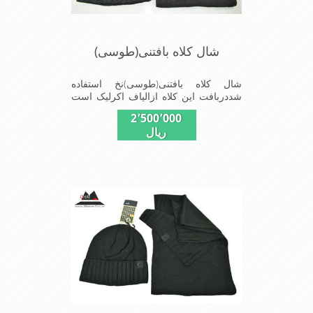
شال کلاه بافتنی(طوسی)
شال کلاه بافتنی(طوسی)نخ استفاده
شددربافت این کلاه ازالیاف اکرلیک است
وکلاه به خاطراستفاده ازدولایه بافت
2٬500٬000
ضخامت مناسبی درمقابل سرمارادارااست
ریال
شیک ومناسب افرادخوش پوش جنس
عالی,بافتی مناسب,سبکی,خوش فرمی
ازدیگر خصوصیات این کلاه می
باشندmade in China