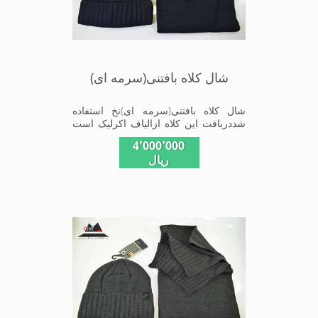
شال کلاه بافتنی(سرمه ای)
شال کلاه بافتنی(سرمه ای)نخ استفاده
شددربافت این کلاه ازالیاف اکرلیک است
وکلاه به خاطراستفاده ازدولایه بافت
4٬000٬000
ضخامت مناسبی درمقابل سرمارادارااست
ریال
شیک ومناسب افرادخوش پوش جنس
عالی,بافتی مناسب,سبکی,خوش فرمی
ازدیگر خصوصیات این کلاه می
باشندmade in China