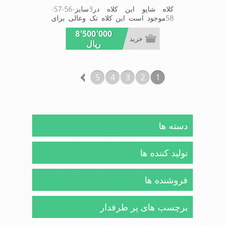
کلاه شاپو این کلاه در3سایز-56-57-
58موجود است این کلاه تک وعالی برای
مهمانی است MADE IN CHINA
8٬500٬000
خرید
ریال
5
4
3
2
1
دسته ها
تولید کننده ها
فروشنده ها
برچسب های پر طرفدار