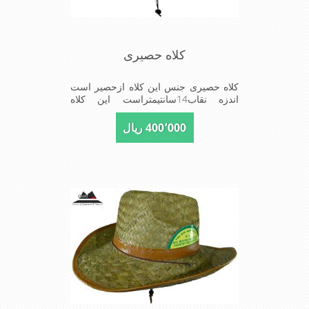
کلاه حصیری
کلاه حصیری جنس این کلاه ازحصیر است
اندزه نقاب14سانتیمتراست این کلاه
مخصوص گردشگری کوهنوردی و پیاده
روی های طولانی مدت است سبک ودارای
400٬000 ریال
لبه های بلند برای جلوگیری بیشترازتابش
نورخورشید برصورت می باشد