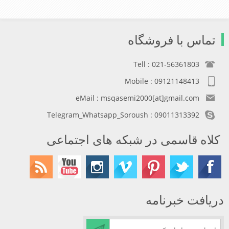
تماس با فروشگاه
Tell : 021-56361803
Mobile : 09121148413
eMail : msqasemi2000[at]gmail.com
Telegram_Whatsapp_Soroush : 09011313392
کلاه قاسمی در شبکه های اجتماعی
دریافت خبرنامه