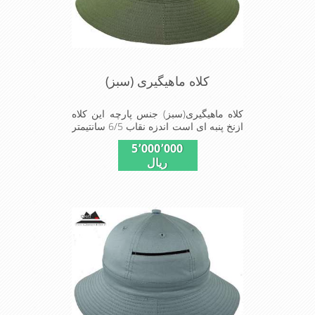
کلاه ماهیگیری (سبز)
کلاه ماهیگیری(سبز) جنس پارچه این کلاه
ازنخ پنبه ای است اندزه نقاب 6/5 سانتیمتر
و بند و بابندگیر که زیرگردن دروقت لزوم
5٬000٬000
ازپرت شدن کلاه جلوگیری می کند این
ریال
کلاه مخصوص گردشگری کوهنوردی و پیاده
روی های طولانی مدت است سبک و دارای
لبه های بلند برای جلو گیری بیشتر از تابش
نور خورشید بر صورت می باشداندازه