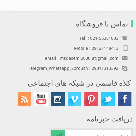
تماس با فروشگاه
Tell : 021-56361803
Mobile : 09121148413
eMail : msqasemi2000[at]gmail.com
Telegram_Whatsapp_Soroush : 09011313392
کلاه قاسمی در شبکه های اجتماعی
دریافت خبرنامه