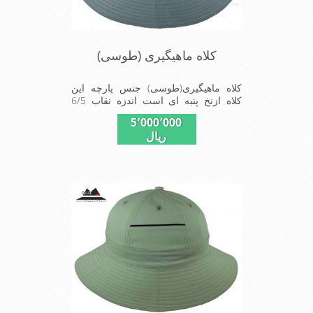
کلاه ماهیگیری (طوسی)
کلاه ماهیگیری(طوسی) جنس پارچه این
کلاه ازنخ پنبه ای است اندزه نقاب 6/5
سانتیمتر و بند و بابندگیر که زیرگردن
5٬000٬000
دروقت لزوم ازپرت شدن کلاه جلوگیری
ریال
می کند این کلاه مخصوص گردشگری
کوهنوردی و پیاده روی های طولانی مدت
است سبک و دارای لبه های بلند برای جلو
گیری بیشتر از تابش نور خورشید بر
صورت می باشداندازه