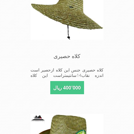
بر صورت می باشد
کلاه حصیری
کلاه حصیری جنس این کلاه ازحصیر است
اندزه نقاب14سانتیمتراست این کلاه
مخصوص گردشگری کوهنوردی و پیاده
روی های طولانی مدت است سبک ودارای
400٬000 ریال
لبه های بلند برای جلوگیری بیشترازتابش
نورخورشید برصورت می باشد