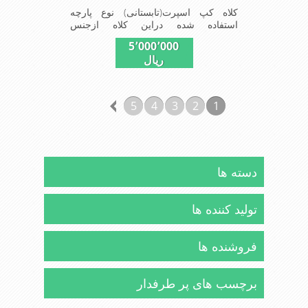
کلاه کپ اسپرت(تابستانی) نوع پارچه
استفاده شده دراین کلاه ازجنس
پلیستراست ونقاب که مناسب این شکل
5٬000٬000
ازکلاه است ودوقسمت پهلوی این کلاه
ریال
(ترک های پهلوی)بخاطرحرکت
بهترهواازطوری استفاده شده که گرمای
کمتری درروزهای گرم سال روی سرحس
شود شیک و مناسب افراد خوش پوش
5
4
3
2
1
جنس عالی ,دوخت مناسب , سبکی, خوش
فرمی از دیگر خصوصیات این کلاه می
باشندmade in China
دسته ها
تولید کننده ها
فروشنده ها
برچسب های پر طرفدار