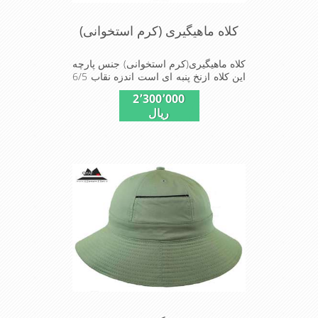
کلاه ماهیگیری (کرم استخوانی)
کلاه ماهیگیری(کرم استخوانی) جنس پارچه
این کلاه ازنخ پنبه ای است اندزه نقاب 6/5
سانتیمتر و بند و بابندگیر که زیرگردن
2٬300٬000
دروقت لزوم ازپرت شدن کلاه جلوگیری
ریال
می کند این کلاه مخصوص گردشگری
کوهنوردی و پیاده روی های طولانی مدت
است سبک و دارای لبه های بلند برای جلو
گیری بیشتر از تابش نور خورشید بر
صورت می باشداندازه