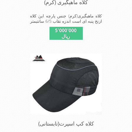
کلاه ماهیگیری (کرم)
کلاه ماهیگیری(کرم) جنس پارچه این کلاه
ازنخ پنبه ای است اندزه نقاب 6/5 سانتیمتر
و بند و بابندگیر که زیرگردن دروقت لزوم
5٬000٬000
ازپرت شدن کلاه جلوگیری می کند این
ریال
کلاه مخصوص گردشگری کوهنوردی و پیاده
روی های طولانی مدت است سبک و دارای
لبه های بلند برای جلو گیری بیشتر از تابش
نور خورشید بر صورت می باشداندازه
کلاه کپ اسپرت(تابستانی)