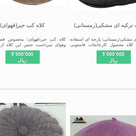
 ترکیه ای مشکی(زمستانی)
کلاه کپ جیر(قهوای)
 مشکی(زمستانی) پارچه ای استفاده
کلاه کپ جیر(قهوای) مخصوص فص
کلاه محصول کارخانجات فاستونی
وهوای سرداست جنس این کلاه ازج
جامعه باترکیب45%پشم و65%نخ ترویرااست
تهیه شده است وآستری آن
9٬500٬000
5٬000٬000
ب افرادخوش پوش جنس عالی,دوخت
پولش(خزمصنویی)است این کلاه بسیار 
ریال
ریال
ی,خوش فرمی ازدیگرخصوصیات این
می باشد دارای گوش گیر می باشد 
د
دلیل به راحتی در سوزهای سرد زمست
سر و پشت گردن رو گرم نگاه می دار