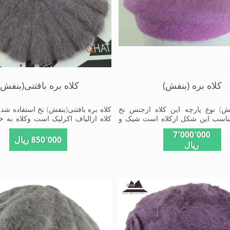
کلاه بره (بنفش)
کلاه بره بافتنی(بنفش)
فش) نوع پارچه این کلاه ازجنس نخ
کلاه بره بافتنی(بنفش) نخ استفاده شد
اسب این شکل ازکلاه است شیک و
کلاه ازالیاف اکرلیک است وکلاه به خ
اد خوش پوش جنس عالی ,بافتی
از دو لایه بافت ضخامت مناسبی درمقا
7٬000٬000
کی, خوش فرمی از دیگر خصوصیات
دارا است شیک و مناسب افراد خو
850٬000 ریال
ریال
 می باشند
عالی,بافتی مناسب,سبکی,خوش فرم
خصوصیات این کلاه می باشند