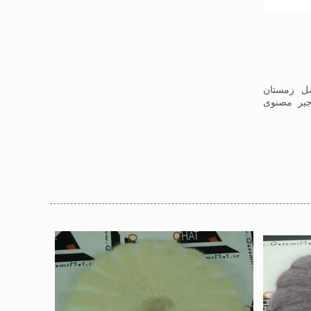
ل زمستان
یر مصنوی
 ازجنس
شیک و زیبا
و به همین
انی تمامی
د