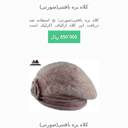
کلاه بره بافتنی(صورتی)
کلاه بره بافتنی(صورتی) نخ استفاده شد
دربافت این کلاه ازالیاف اکرلیک است
وکلاه به خاطراستفاده از دو لایه بافت
ضخامت مناسبی درمقابل سرما را دارا
850٬000 ریال
است شیک و مناسب افراد خوش پوش
جنس عالی,بافتی مناسب,سبکی,خوش
فرمی از دیگر خصوصیات این کلاه می
باشند
کلاه بره بافتنی(صورتی)