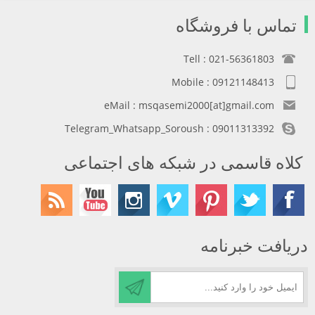
تماس با فروشگاه
Tell : 021-56361803
Mobile : 09121148413
eMail : msqasemi2000[at]gmail.com
Telegram_Whatsapp_Soroush : 09011313392
کلاه قاسمی در شبکه های اجتماعی
دریافت خبرنامه