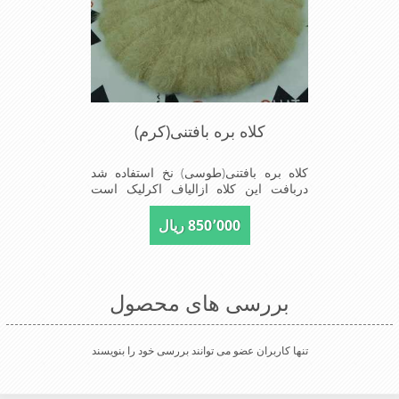
کلاه بره بافتنی(کرم)
کلاه بره بافتنی(طوسی) نخ استفاده شد
دربافت این کلاه ازالیاف اکرلیک است
وکلاه به خاطراستفاده از دو لایه بافت
ضخامت مناسبی درمقابل سرما را دارا
850٬000 ریال
است شیک و مناسب افراد خوش پوش
جنس عالی,بافتی مناسب,سبکی,خوش
فرمی از دیگر خصوصیات این کلاه می
باشند
بررسی های محصول
تنها کاربران عضو می توانند بررسی خود را بنویسند