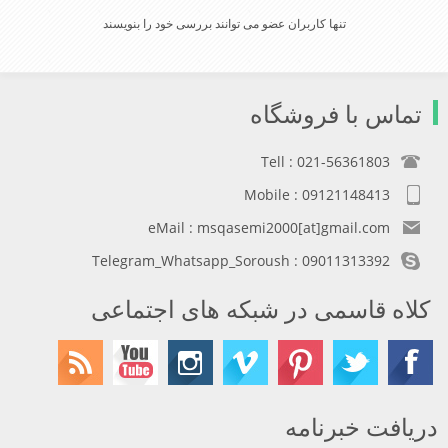
تنها کاربران عضو می توانند بررسی خود را بنویسند
تماس با فروشگاه
Tell : 021-56361803
Mobile : 09121148413
eMail : msqasemi2000[at]gmail.com
Telegram_Whatsapp_Soroush : 09011313392
کلاه قاسمی در شبکه های اجتماعی
دریافت خبرنامه