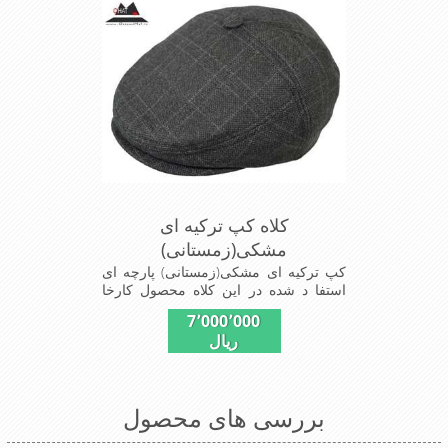
کلاه کپ ترکیه ای
مشکی(زمستانی)
کپ ترکیه ای مشکی(زمستانی) پارچه ای
استفا د شده در این کلاه محصول کارخا
نجات فاستونی جا مه با ترکیب 45% پشم
7٬000٬000
و 65% نخ ترویرا است شیک و مناسب
ریال
افراد خوش پوش جنس عالی ,دوخت
مناسب , سبکی, خوش فرمی از دیگر
خصوصیات این کلاه می باشند
بررسی های محصول