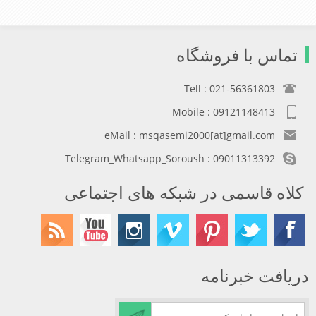
تماس با فروشگاه
Tell : 021-56361803
Mobile : 09121148413
eMail : msqasemi2000[at]gmail.com
Telegram_Whatsapp_Soroush : 09011313392
کلاه قاسمی در شبکه های اجتماعی
دریافت خبرنامه