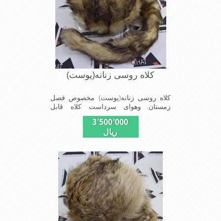
کلاه روسی زنانه(پوست)
کلاه روسی زنانه(پوست) مخصوص فصل
زمستان وهوای سرداست کلاه قابل
استفاده درسایزهای 58-59می باشد(فری
3٬500٬000
سایز)وجنس این کلاه ازپوست طبیی(خَز)
ریال
تهیه شده است وآستری آن ازجنس ساتن
است این کلاه بسیار شیک و زیبا می
باشدبه همین دلیل به راحتی درسوزهای
سرد زمستانی تمامی سروپشت گردن رو
گرم نگاه می دارد