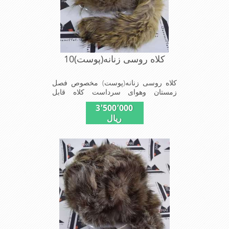
کلاه روسی زنانه(پوست)10
کلاه روسی زنانه(پوست) مخصوص فصل
زمستان وهوای سرداست کلاه قابل
استفاده درسایزهای 58-59می باشد(فری
3٬500٬000
سایز)وجنس این کلاه ازپوست طبیی(خَز)
ریال
تهیه شده است وآستری آن ازجنس ساتن
است این کلاه بسیار شیک و زیبا می
باشدبه همین دلیل به راحتی درسوزهای
سرد زمستانی تمامی سروپشت گردن رو
گرم نگاه می دارد