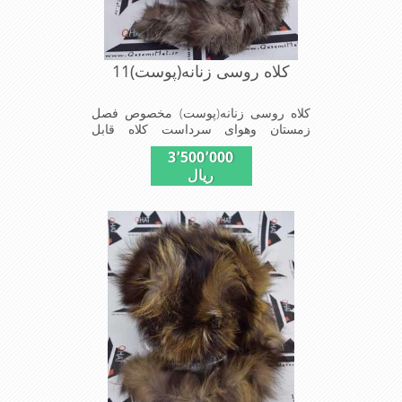
کلاه روسی زنانه(پوست)11
کلاه روسی زنانه(پوست) مخصوص فصل
زمستان وهوای سرداست کلاه قابل
استفاده درسایزهای 58-59می باشد(فری
3٬500٬000
سایز)وجنس این کلاه ازپوست طبیی(خَز)
ریال
تهیه شده است وآستری آن ازجنس ساتن
است این کلاه بسیار شیک و زیبا می
باشدبه همین دلیل به راحتی درسوزهای
سرد زمستانی تمامی سروپشت گردن رو
گرم نگاه می دارد