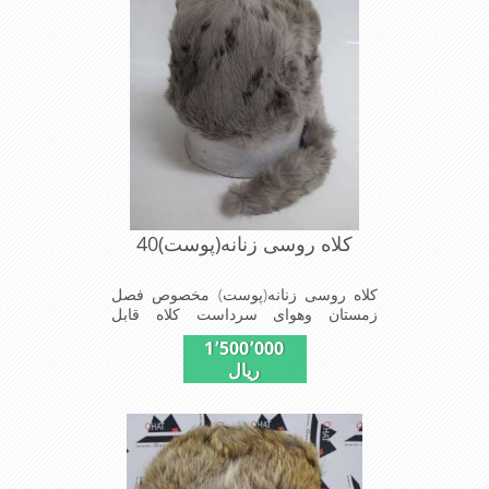
کلاه روسی زنانه(پوست)40
کلاه روسی زنانه(پوست) مخصوص فصل
زمستان وهوای سرداست کلاه قابل
استفاده درسایزهای 58-59می باشد(فری
1٬500٬000
سایز)وجنس این کلاه ازپوست طبیی(خَز)
ریال
تهیه شده است وآستری آن ازجنس ساتن
است این کلاه بسیار شیک و زیبا می
باشدبه همین دلیل به راحتی درسوزهای
سرد زمستانی تمامی سروپشت گردن رو
گرم نگاه می دارد