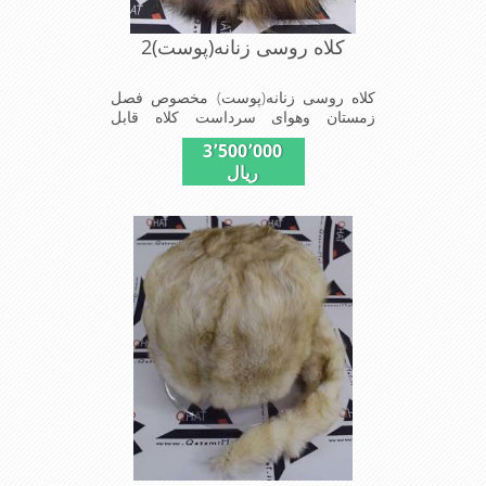
کلاه روسی زنانه(پوست)2
کلاه روسی زنانه(پوست) مخصوص فصل
زمستان وهوای سرداست کلاه قابل
استفاده درسایزهای 58-59می باشد(فری
3٬500٬000
سایز)وجنس این کلاه ازپوست طبیی(خَز)
ریال
تهیه شده است وآستری آن ازجنس ساتن
است این کلاه بسیار شیک و زیبا می
باشدبه همین دلیل به راحتی درسوزهای
سرد زمستانی تمامی سروپشت گردن رو
گرم نگاه می دارد