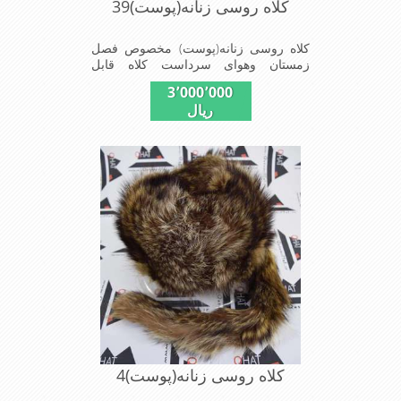
کلاه روسی زنانه(پوست)39
کلاه روسی زنانه(پوست) مخصوص فصل
زمستان وهوای سرداست کلاه قابل
استفاده درسایزهای 58-59می باشد(فری
3٬000٬000
سایز)وجنس این کلاه ازپوست طبیی(خَز)
ریال
تهیه شده است وآستری آن ازجنس ساتن
است این کلاه بسیار شیک و زیبا می
باشدبه همین دلیل به راحتی درسوزهای
سرد زمستانی تمامی سروپشت گردن رو
گرم نگاه می دارد
کلاه روسی زنانه(پوست)4