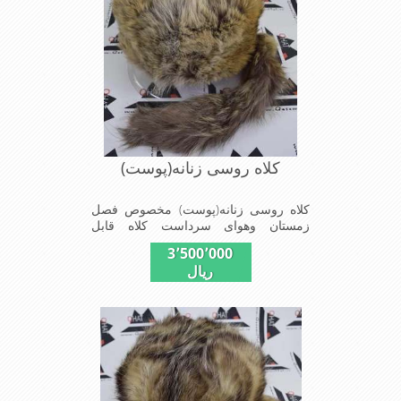
کلاه روسی زنانه(پوست)
کلاه روسی زنانه(پوست) مخصوص فصل
زمستان وهوای سرداست کلاه قابل
استفاده درسایزهای 58-59می باشد(فری
3٬500٬000
سایز)وجنس این کلاه ازپوست طبیی(خَز)
ریال
تهیه شده است وآستری آن ازجنس ساتن
است این کلاه بسیار شیک و زیبا می
باشدبه همین دلیل به راحتی درسوزهای
سرد زمستانی تمامی سروپشت گردن رو
گرم نگاه می دارد