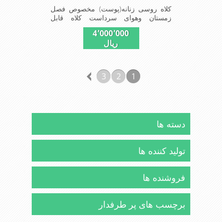
کلاه روسی زنانه(پوست) مخصوص فصل
زمستان وهوای سرداست کلاه قابل
استفاده درسایزهای 58-59می باشد(فری
4٬000٬000
سایز)وجنس این کلاه ازپوست طبیی(خَز)
ریال
تهیه شده است وآستری آن ازجنس ساتن
است این کلاه بسیار شیک و زیبا می
باشدبه همین دلیل به راحتی درسوزهای
سرد زمستانی تمامی سروپشت گردن رو
3
2
1
گرم نگاه می دارد
دسته ها
تولید کننده ها
فروشنده ها
برچسب های پر طرفدار