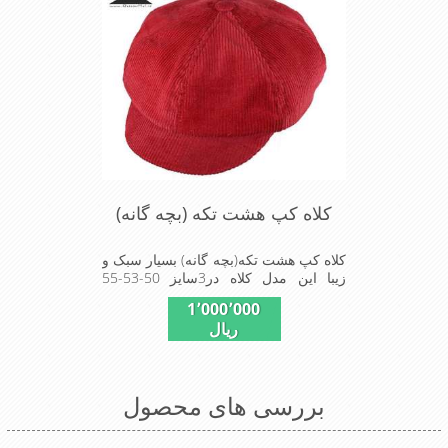
کلاه کپ هشت تکه (بچه گانه)
کلاه کپ هشت تکه(بچه گانه) بسیار سبک و
زیبا این مدل کلاه در3سایز 50-53-55
موجود است
1٬000٬000
ریال
بررسی های محصول