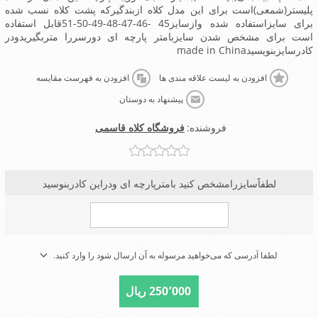
پلیستر(شمعی)است برای این مدل کلاه ازبندگیرکه پشت کلاه نسب شده
برای سایزاستفاده شده وازسایز45 -46-47-48-49-50-51قابل استفاده
است برای مشخص شدن سایزبامتر پارچه ای دورسررا متربگیریدودر
کادرسایزبنویسیدmade in China
افزودن به لیست علاقه مندی ها
افزودن به فهرست مقایسه
پیشنهاد به دوستان
فروشنده:
فروشگاه کلاه قاسمی
لطفاََسایزرامشخص کنید بامترپارچه ای ودراین کادربنوسید
لطفا آدرسی که می‌خواهید مرسوله به آن ارسال شود را وارد کنید.
250٬000 ریال