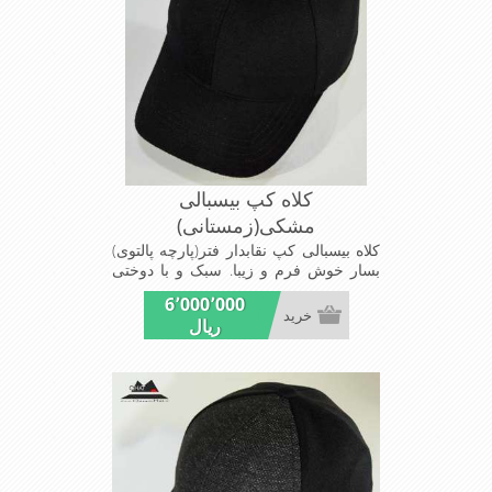
کلاه کپ بیسبالی
مشکی(زمستانی)
کلاه بیسبالی کپ نقابدار فتر(پارچه پالتوی)
بسار خوش فرم و زیبا. سبک و با دوختی
مقاوم جنس پارچه این کلاه برخلاف کلاه
6٬000٬000
چینی باابرضخیم نشده بلکه این ضخامت
خرید
ریال
خودپارچه است مخصوص فصول پاییز و
زمستان