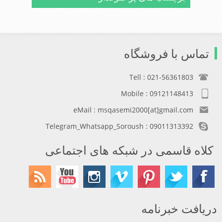
تماس با فروشگاه
Tell : 021-56361803
Mobile : 09121148413
eMail : msqasemi2000[at]gmail.com
Telegram_Whatsapp_Soroush : 09011313392
کلاه قاسمی در شبکه های اجتماعی
دریافت خبرنامه