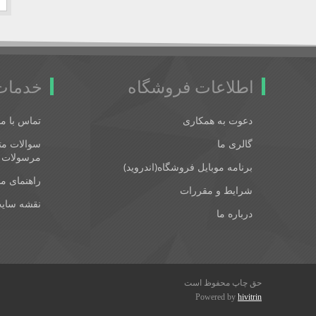
اطلاعات فروشگاه
خدمات
دعوت به همکاری
تماس با ما
گالری ما
سوالات متد
مرسولات 
برنامه موبایل فروشگاه(اندروید)
راهنمای م
شرایط و مقررات
نقشه سای
درباره ما
حق چاپ محفوظ است
Powered by
hivitrin