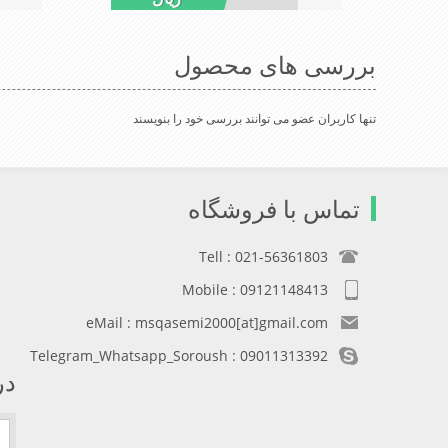
عالی ,دوخت مناسب, سبکی,خوش فرمی
,دوخت منا
ازدیگرخصوصیات این کلاه می باشند
خصوصیات این
بررسی های محصول
تنها کاربران عضو می توانند بررسی خود را بنویسند
تماس با فروشگاه
Tell : 021-56361803
Mobile : 09121148413
eMail : msqasemi2000[at]gmail.com
Telegram_Whatsapp_Soroush : 09011313392
در