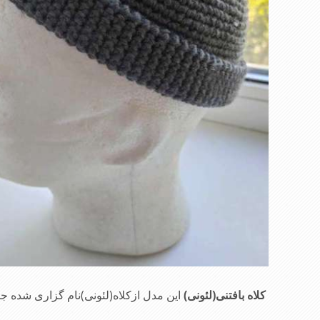
کلاه بافتنی(لئونی)
این مدل ازکلاه(لئونی)نام گزاری شده