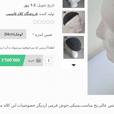
تاریخ تحویل:
1-2 روز
تولید کننده:
فروشگاه کلاه قاسمی
تعیین اندزه
*
لطفا آدرسی که می‌خواهید مرسوله به آن ارسا
3٬500٬000 ریال
خرید
 جنس عالی,نخ مناسب,سبکی,خوش فرمی ازدیگر خصوصیات این کلاه می