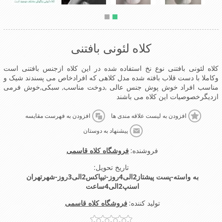
کلاه لئونی بافتنی
کلاه لئونی بافتنی نوع نخ استفاده شده در این کلاه ازجنس بافتنی است
وکاملا با دست قلاب بافته شده مدل کلاهی که افرادخاص می پسندند شیک و
مناسب افراد خوش پوش جنس عالی ,دوخت مناسب, سبکی,خوش فرمی
ازدیگرخصوصیات این کلاه می باشند
افزودن به لیست علاقه مندی ها
افزودن به فهرست مقایسه
پیشنهاد به دوستان
فروشنده:
فروشگاه کلاه قاسمی
تاریخ تحویل:
به واسته-پست پیشتاز2الی4روز-تیپاکس2الی3روز-شهرتهران
اسنپ2الی4ساعت
تولید کننده:
فروشگاه کلاه قاسمی