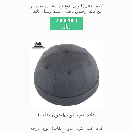
کلاه بافتنی( لئونی) نوع نخ استفاده شده در
این کلاه ازجنس بافتنی است ومدل کلاهی
که افرادخاص می پسندند شیک و مناسب
2٬000٬000
افراد خوش پوش جنس عالی ,دوخت
ریال
مناسب, سبکی,خوش فرمی
ازدیگرخصوصیات این کلاه می باشند
کلاه کپ لئونی(بدون نقاب)
کلاه کپ لئونی(بدون نقاب) نوع پارچه