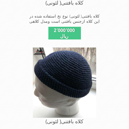
کلاه بافتنی( لئونی)
کلاه بافتنی( لئونی) نوع نخ استفاده شده در
این کلاه ازجنس بافتنی است ومدل کلاهی
که افرادخاص می پسندند شیک و مناسب
2٬000٬000
افراد خوش پوش جنس عالی ,دوخت
ریال
مناسب, سبکی,خوش فرمی
ازدیگرخصوصیات این کلاه می باشند
کلاه بافتنی( لئونی)