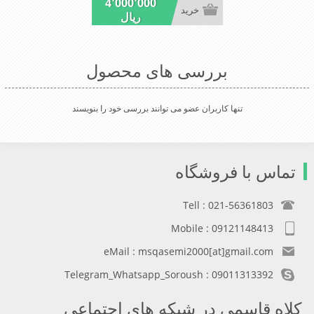
4٬000٬000
کلاهی که افرادخاص می پسندند شیک و
خرید
ریال
مناسب افراد خوش پوش جنس عالی
,دوخت مناسب , سبکی, خوش فرمی از
دیگر خصوصیات این کلاه می باشند
بررسی های محصول
تنها کاربران عضو می توانند بررسی خود را بنویسند
تماس با فروشگاه
Tell : 021-56361803
Mobile : 09121148413
eMail : msqasemi2000[at]gmail.com
Telegram_Whatsapp_Soroush : 09011313392
کلاه قاسمی در شبکه های اجتماعی