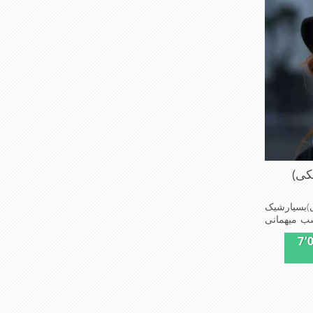
کی)
سیارشیک
سب میهمانی
7٬