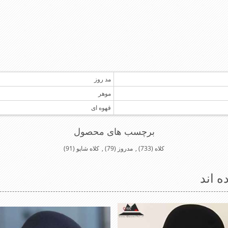
مد روز
موهر
قهوه ای
برچسب های محصول
کلاه
(733)
,
مدروز
(79)
,
کلاه شاپو
(91)
ه اند