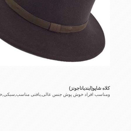
کلاه شاپو(ایندیاناجونز)
نوع پارچه این کلاه
ومناسب افراد خوش پوش جنس عالی,بافتی مناسب,سبکی,خوش