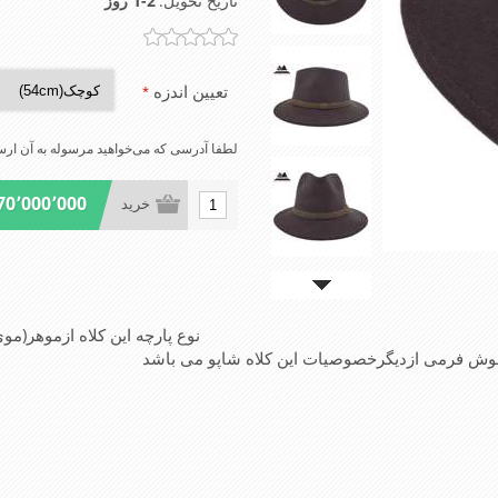
تاریخ تحویل:
1-2 روز
تعیین اندزه
*
لطفا آدرسی که می‌خواهید مرسوله به آن ارسا
170٬000٬000 ری
خرید
 ازموهر(موی خرگوش)که مناسب این ش
 فرمی ازدیگرخصوصیات این کلاه شاپو می باشد