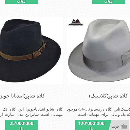
ریال
ریال
کلاه شاپو(کلاسیک)
کلاه شاپو(ایندیانا جونز
کلاه شاپو(کلاسیک)این کلاه در2سایز53-54-موجود
کلاه شاپو(ایندیاناجونز) این کلاه تک
ه تک وعالی برای مهمانی است
موجوداست nywww.hut
25٬000٬000
120٬000٬000
kaufen.de
خرید
ریال
ریال