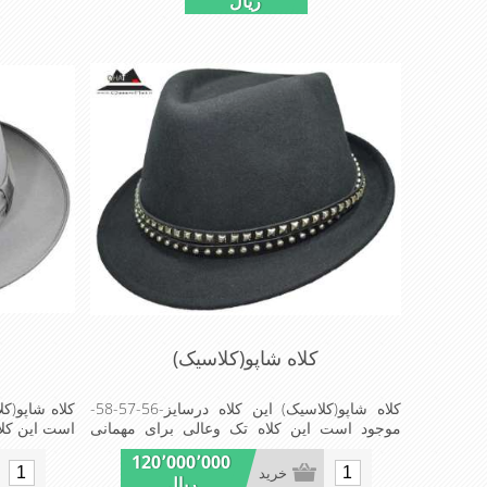
ریال
کلاه شاپو(کلاسیک)
کلاه شاپو(کلاسیک) این کلاه درسایز-56-57-58-
موجود است این کلاه تک وعالی برای مهمانی
است این کلا
است
120٬000٬000
خرید
ریال