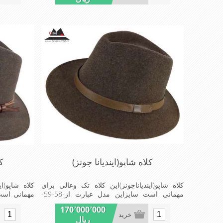
کلاه شاپو(ایندیانا جونز)
کل
کلاه شاپو(ایندیاناجونز)این کلاه تک وعالی برای
کلاه شاپو(ا
مهمانی است سایزاین مدل عبارت از-58-59-
موجوداست MadeinGermany www.hut-
170٬000٬000
kaufen.de
kaufen.de
خرید
ریال