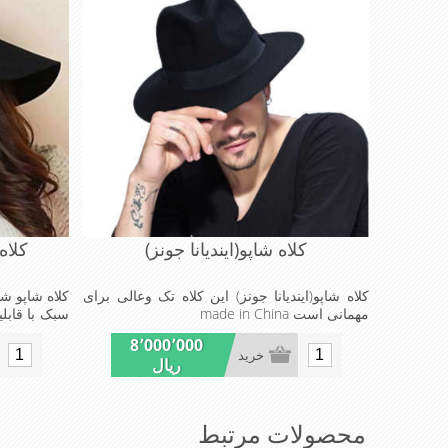
کلاه شاپو(ایندیانا جونز)
کلاه
کلاه شاپو(ایندیانا جونز) این کلاه تک وعالی برای
کلاه شاپو ش
مهمانی است made in China
سبک با قابلی
مجالس
8٬000٬000
خرید
ریال
محصولات مرتبط