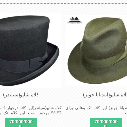
اه شاپو(ایندیانا جونز)
کلاه شاپو(سیلندر)
ندیانا جونز) این کلاه تک وعالی برای
57-56-موجود است این کلاه تک 
مهمانی است
70٬000٬000
70٬000٬000