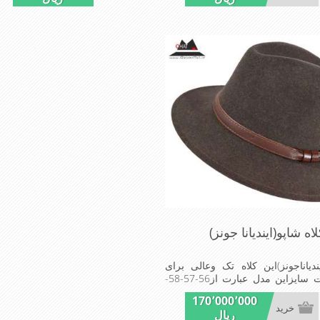
اه شاپو(ایندیانا جونز)
یندیاناجونز)این کلاه تک وعالی برای
مهمانی است سایزاین مدل عبارت از56-57-58-
59-موجوداستMadeinGermany www.hut-
170٬000٬000
خرید
ریال