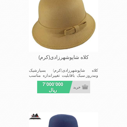
کلاه شاپوشهرزادی(کرم)
کلاه شاپوشهرزادی(کرم) بسیارشیک
ومدروز.سبک باقابلیت تغییراندازه مناسب
میهمانی ها ومجالس
7٬000٬000
خرید
ریال