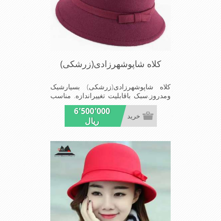
کلاه شاپوشهرزادی(زرشکی)
کلاه شاپوشهرزادی(زرشکی) بسیارشیک
ومدروز.سبک باقابلیت تغییراندازه. مناسب
میهمانی هاومجالس
6٬500٬000
خرید
ریال