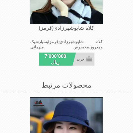
کلاه شاپوشهرزادی(قرمز)
کلاه شاپوشهرزادی(قرمز)بسیارشیک
ومدروز.مخصوص میهمانی
هاومجالس.بسیارسبک باقابلیت تغییراندازه
7٬000٬000
خرید
ریال
محصولات مرتبط