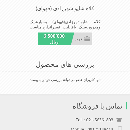
کلاه شاپو شهرزادی (قهوای)
کلاه شاپوشهرزادی(قهوای) بسیارشیک
ومدروز.سبک باقابلیت تغییراندازه.مناسب
میهمانیهاو مجالس
6٬500٬000
خرید
ریال
بررسی های محصول
تنها کاربران عضو می توانند بررسی خود را بنویسند
تماس با فروشگاه
Tell : 021-56361803
Mobile : 09121148413