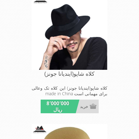
کلاه شاپو(ایندیانا جونز)
کلاه شاپو(ایندیانا جونز) این کلاه تک وعالی
برای مهمانی است made in China
8٬000٬000
خرید
ریال