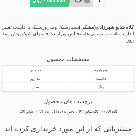
7٬000٬000 ریال
خرید
کلاه شاپو شهرزادی(مشکی)
بسیا
رشیک ومدروز.سبک با قابلیت تغییر
اندازه.مناسب میهمانی هاومجالس وبرازنده خانمهای شیک پوش ومد
روز
مشخصات محصول
نوع پارچه
مخملین
خاصیت
مد روز
رنگ
سیاه
برچسب های محصول
کلاه
(733)
,
کلاه شاپو
(91)
,
دخترانه
(126)
,
زنانه
(47)
,
شاپو
(20)
مشتریانی که از این مورد خریداری کرده اند