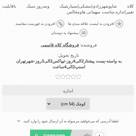
کلاه شاپوشهرزادی(مشکی)بسیارشیک ومدروز.سبک باقابلیت
تغییراندازه.مناسب میهمانی هاومجالس
افزودن به لیست علاقه مندی ها
افزودن به فهرست مقایسه
پیشنهاد به دوستان
فروشنده:
فروشگاه کلاه قاسمی
تاریخ تحویل:
به واسته-پست پیشتاز2الی4روز-تیپاکس2الی3روز-شهرتهران
اسنپ2الی4ساعت
اندازه
لطفا آدرسی که می‌خواهید مرسوله به آن ارسال شود را وارد کنید.