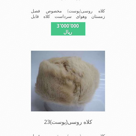
کلاه روسی(پوست) مخصوص فصل
زمستان وهوای سرداست کلاه قابل
استفاده درسایزهای 58-59می باشد(فری
3٬000٬000
سایز)وجنس این کلاه ازپوست طبیی(خَز)
ریال
تهیه شده است وآستری آن ازجنس ساتن
است این کلاه بسیار شیک وزیبا می
باشددارای گوش گیر می باشدوبه همین
دلیل به راحتی درسوزهای سردزمستانی
تمامی سروپشت گردن روگرم نگاه می
دارد
کلاه روسی(پوست)23
کلاه روسی(پوست) مخصوص فصل