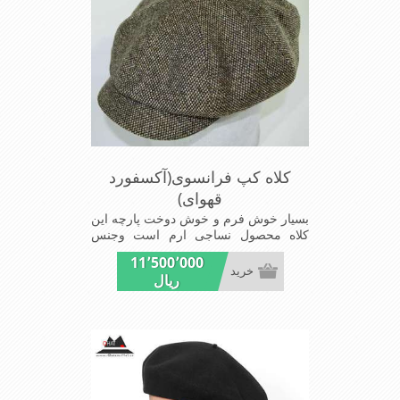
کلاه کپ فرانسوی(آکسفورد
قهوای)
بسیار خوش فرم و خوش دوخت پارچه این
کلاه محصول نساجی ارم است وجنس
پارچه این کلاه ضخامت پالتو رادارامی
11٬500٬000
باشد شیک و مد روز سبک و راحت
خرید
ریال