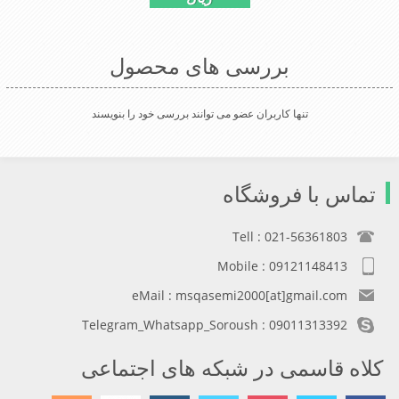
ازجنس ساتن است این کلاه بسیارشیک
وزیبا می باشددارای گوش گیر می
باشدوبه همین دلیل به راحتی درسوزهای
بررسی های محصول
سردزمستانی تمامی سروپشت گردن
روگرم نگاه می دارد
تنها کاربران عضو می توانند بررسی خود را بنویسند
تماس با فروشگاه
Tell : 021-56361803
Mobile : 09121148413
eMail : msqasemi2000[at]gmail.com
Telegram_Whatsapp_Soroush : 09011313392
کلاه قاسمی در شبکه های اجتماعی