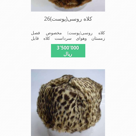
کلاه روسی(پوست)26
کلاه روسی(پوست) مخصوص فصل
زمستان وهوای سرداست کلاه قابل
استفاده درسایزهای 58-59می باشد(فری
3٬500٬000
سایز)وجنس این کلاه ازپوست طبیی(خَز)
ریال
تهیه شده است وآستری آن ازجنس ساتن
است این کلاه بسیار شیک وزیبا می
باشددارای گوش گیر می باشدوبه همین
دلیل به راحتی درسوزهای سردزمستانی
تمامی سروپشت گردن روگرم نگاه می
دارد