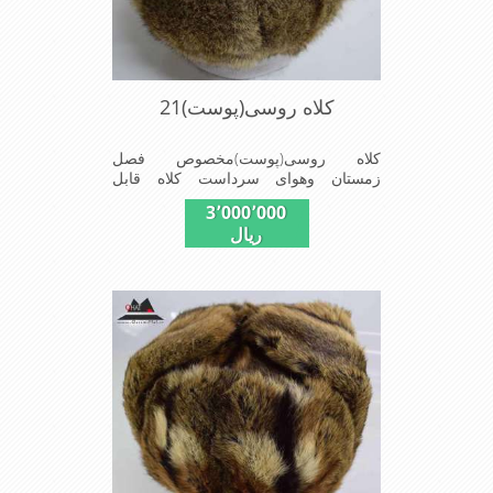
کلاه روسی(پوست)21
کلاه روسی(پوست)مخصوص فصل
زمستان وهوای سرداست کلاه قابل
استفاده درسایزهای 58-59می باشد(فری
3٬000٬000
سایز)وجنس این کلاه ازپوست طبیی(خَز)
ریال
تهیه شده است وآستری آن ازجنس ساتن
است این کلاه بسیارشیک وزیبا می
باشددارای گوش گیر می باشدوبه همین
دلیل به راحتی درسوزهای سردزمستانی
تمامی سروپشت گردن روگرم نگاه می
دارد