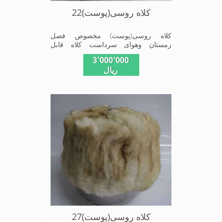
کلاه روسی(پوست)22
کلاه روسی(پوست) مخصوص فصل
زمستان وهوای سرداست کلاه قابل
استفاده درسایزهای 58-59می
3٬000٬000
باشد(فریسایز)وجنس این کلاه ازپوست
ریال
طبیی(خَز)تهیه شده است وآستری آن
ازجنس ساتن است این کلاه بسیارشیک
وزیبا می باشددارای گوش گیرمی باشدوبه
همین دلیل به راحتی درسوزهای
سردزمستانی تمامی سروپشت گردن
روگرم نگاه می دارد
کلاه روسی(پوست)27