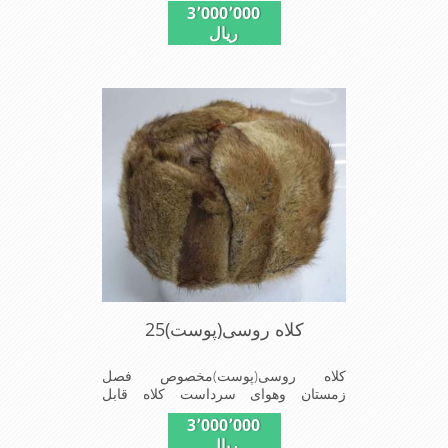
3٬000٬000
سایز)وجنس این کلاه ازپوست طبیی(خَز)
ریال
تهیه شده است وآستری آن ازجنس ساتن
است این کلاه بسیار شیک وزیبا می
باشددارای گوش گیر می باشدوبه همین
دلیل به راحتی درسوزهای سردزمستانی
تمامی سروپشت گردن روگرم نگاه می
دارد
کلاه روسی(پوست)25
کلاه روسی(پوست)مخصوص فصل
زمستان وهوای سرداست کلاه قابل
استفاده درسایزهای58-59می باشد(فری
3٬000٬000
سایز)وجنس این کلاه ازپوست
ریال
طبیی(خَز)تهیه شده است وآستری آن