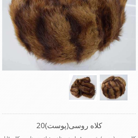
کلاه روسی(پوست)20
کلاه روسی(پوست)مخصوص فصل زمستان وهوای سرداست کلاه قابل