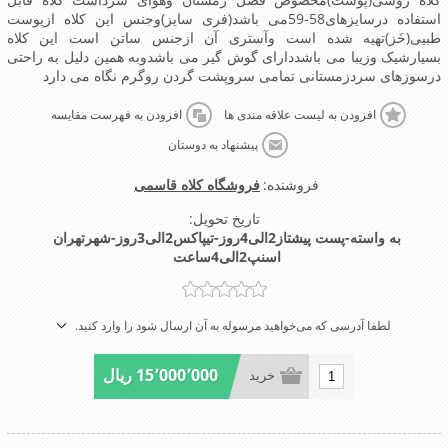
استفاده درسایزهای58-59می باشد(فری سایز)وجنس این کلاه ازپوست
طبیی(خَز)تهیه شده است وآستری آن ازجنس ساتن است این کلاه
بسیارشیک وزیبا می باشددارای گوش گیر می باشدوبه همین دلیل به راحتی
درسوزهای سردزمستانی تمامی سروپشت گردن روگرم نگاه می دارد
افزودن به لیست علاقه مندی ها
افزودن به فهرست مقایسه
پیشنهاد به دوستان
فروشنده:
فروشگاه کلاه قاسمی
تاریخ تحویل:
به واسته-پست پیشتاز2الی4روز-تیپاکس2الی3روز-شهرتهران
اسنپ2الی4ساعت
لطفا آدرسی که می‌خواهید مرسوله به آن ارسال شود را وارد کنید.
15٬000٬000 ریال
خرید