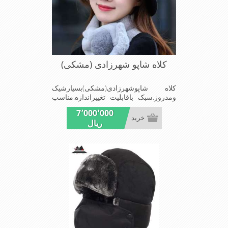
کلاه شاپو شهرزادی (مشکی)
کلاه شاپوشهرزادی(مشکی)بسیارشیک
ومدروز.سبک باقابلیت تغییراندازه.مناسب
میهمانی هاومجالس
7٬000٬000
خرید
ریال