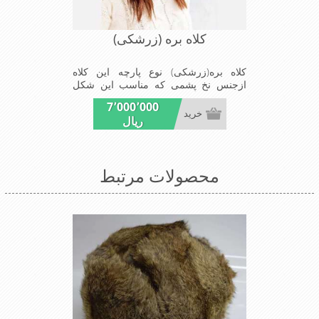
کلاه بره (زرشکی)
کلاه بره(زرشکی) نوع پارچه این کلاه
ازجنس نخ پشمی که مناسب این شکل
ازکلاه است شیک و مناسب افراد خوش
7٬000٬000
پوش جنس عالی ,بافتی مناسب , سبکی,
خرید
ریال
خوش فرمی از دیگر خصوصیات این کلاه
بره می باشند
محصولات مرتبط