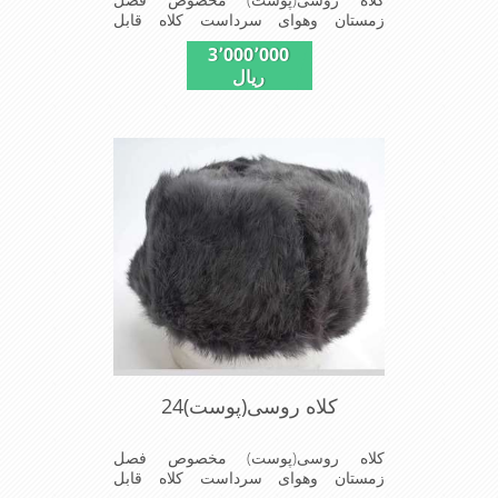
زمستان وهوای سرداست کلاه قابل
استفاده درسایزهای 58-59می باشد(فری
3٬000٬000
سایز)وجنس این کلاه ازپوست طبیی(خَز)
ریال
تهیه شده است وآستری آن ازجنس ساتن
است این کلاه بسیار شیک وزیبا می
باشددارای گوش گیر می باشدوبه همین
دلیل به راحتی درسوزهای سردزمستانی
تمامی سروپشت گردن روگرم نگاه می
دارد
کلاه روسی(پوست)24
کلاه روسی(پوست) مخصوص فصل
زمستان وهوای سرداست کلاه قابل
استفاده درسایزهای 58-59می باشد(فری