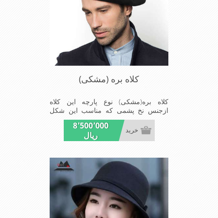
کلاه بره (مشکی)
کلاه بره(مشکی) نوع پارچه این کلاه
ازجنس نخ پشمی که مناسب این شکل
ازکلاه است شیک و مناسب افراد خوش
8٬500٬000
پوش جنس عالی,بافتی مناسب,سبکی,
خرید
ریال
خوش فرمی ازدیگر خصوصیات این کلاه
بره می باشند