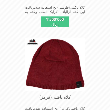
کلاه بافتنی(طوسی) نخ استفاده شددربافت
این کلاه ازالیاف اکرلیک است وکلاه به
خاطراستفاده ازدولایه بافت ضخامت
1٬500٬000
مناسبی درمقابل سرما رادارااست شیک
ریال
ومناسب افرادخوش پوش جنس
عالی,بافتی مناسب,سبکی,خوش فرمی
ازدیگر خصوصیات این کلاه می
باشندmade in China
کلاه بافتنی(قرمز)
کلاه بافتنی(قرمز) نخ استفاده شددربافت