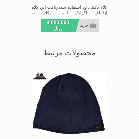
کلاه بافتنی نخ استفاده شددربافت این کلاه
ازالیاف اکرلیک است وکلاه به
خاطراستفاده ازدولایه بافت ضخامت
3٬000٬000
مناسبی درمقابل سرما رادارااست شیک
خرید
ریال
ومناسب افرادخوش پوش جنس
عالی,بافتی مناسب,سبکی,خوش فرمی
ازدیگر خصوصیات این کلاه می
باشندmade in China
محصولات مرتبط