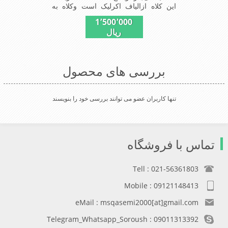
این کلاه ازالیاف اکرلیک است وکلاه به
خاطراستفاده ازدولایه بافت ضخامت
1٬500٬000
مناسبی درمقابل سرما رادارااست شیک
ریال
ومناسب افرادخوش پوش جنس
عالی,بافتی مناسب,سبکی,خوش فرمی
ازدیگر خصوصیات این کلاه می
باشندmade in China
بررسی های محصول
تنها کاربران عضو می توانند بررسی خود را بنویسند
تماس با فروشگاه
Tell : 021-56361803
Mobile : 09121148413
eMail : msqasemi2000[at]gmail.com
Telegram_Whatsapp_Soroush : 09011313392