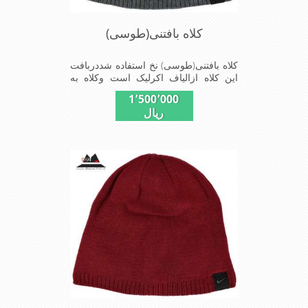
کلاه بافتنی(طوسی)
کلاه بافتنی(طوسی) نخ استفاده شددربافت
این کلاه ازالیاف اکرلیک است وکلاه به
خاطراستفاده ازدولایه بافت ضخامت
1٬500٬000
مناسبی درمقابل سرما رادارااست شیک
ریال
ومناسب افرادخوش پوش جنس
عالی,بافتی مناسب,سبکی,خوش فرمی
ازدیگر خصوصیات این کلاه می
باشندmade in China