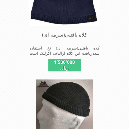
کلاه بافتنی(سرمه ای)
کلاه بافتنی(سرمه ای) نخ استفاده
شددربافت این کلاه ازالیاف اکرلیک است
وکلاه به خاطراستفاده ازدولایه بافت
1٬500٬000
ضخامت مناسبی درمقابل سرما
ریال
رادارااست شیک ومناسب افرادخوش
پوش جنس عالی,بافتی
مناسب,سبکی,خوش فرمی ازدیگر
خصوصیات این کلاه می باشندmade in
China