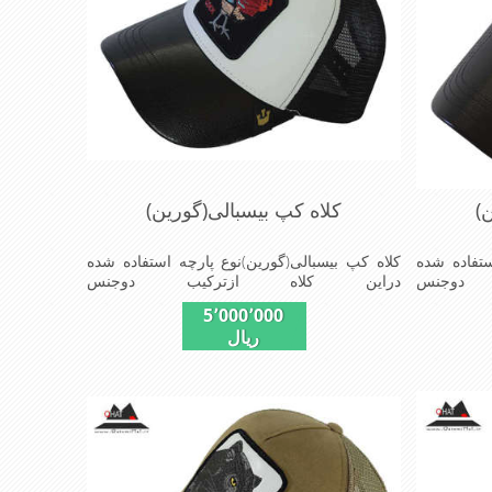
)
کلاه کپ بیسبالی(گورین)
ستفاده شده
کلاه کپ بیسبالی(گورین)نوع پارچه استفاده شده
دوجنس
دراین کلاه ازترکیب دوجنس
یرپشت کلاه
چرم(مصنویی)وپلیستراست که با بندگیرپشت کلاه
5٬000٬000
 است ونقاب که
ازسایز56الی60قابل استفاده است ونقاب که
ریال
 و مناسب
مناسب این شکل ازکلاه است شیک و مناسب
ی,دوخت
افراد خوش پوش جنس عالی,دوخت
صیات این
مناسب,سبکی,خوش فرمی ازدیگرخصوصیات این
کلاه می باشندmade in chaina