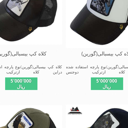
اه کپ بیسبالی(گورین)
کلاه کپ بیسبالی(گورین
بالی(گورین)نوع پارچه استفاده شده
کلاه کپ بیسبالی(گورین)نوع پارچه ا
کلاه ازترکیب دوجنس
دراین کلاه ازترکیب 
وپلیستراست که با بندگیرپشت کلاه
چرم(مصنویی)وپلیستراست که با بندگ
5٬000٬000
5٬000٬000
ازسایز56الی60قابل استفاده است ونقاب که
ازسایز56الی60قابل استفاده
ریال
ریال
 شکل ازکلاه است شیک و مناسب
مناسب این شکل ازکلاه است شیک
وش پوش جنس عالی,دوخت
افراد خوش پوش جنس عال
ی,خوش فرمی ازدیگرخصوصیات این
مناسب,سبکی,خوش فرمی ازدیگرخصو
made
کلاه می باشندmade in chaina