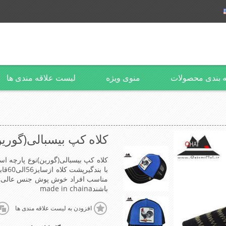
 بندی محصولات
منوی ویژه
لیست علاقه مندی ها
کلاه کپ بیسبالی(گورین
کلاه کپ بیسبالی(گورین)نوع پارچه اس
با ب
مناسب افراد خوش پوش جنس عالی,
باشندmade in chaina
افزودن به لیست علاقه مندی ها