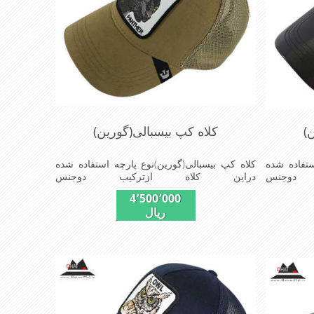
)
کلاه کپ بیسبالی(گورین)
ستفاده شده
کلاه کپ بیسبالی(گورین)نوع پارچه استفاده شده
دوجنس
دراین کلاه ازترکیب دوجنس
یرپشت کلاه
کتان(پنبه)وپلیستراست که با بندگیرپشت کلاه
4٬500٬000
 است ونقاب که
ازسایز56الی60قابل استفاده است ونقاب که
ریال
 و مناسب
مناسب این شکل ازکلاه است شیک و مناسب
ی,دوخت
افراد خوش پوش جنس عالی,دوخت
صیات این
مناسب,سبکی,خوش فرمی ازدیگرخصوصیات این
کلاه می باشندmade in chaina