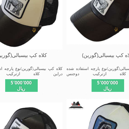
اه کپ بیسبالی(گورین)
کلاه کپ بیسبالی(گورین
بالی(گورین)نوع پارچه استفاده شده
کلاه کپ بیسبالی(گورین)نوع پارچه ا
کلاه ازترکیب دوجنس
دراین کلاه ازترکیب 
وپلیستراست که با بندگیرپشت کلاه
چرم(مصنویی)وپلیستراست که با بندگ
5٬000٬000
5٬000٬000
ازسایز56الی60قابل استفاده است ونقاب که
ازسایز56الی60قابل استفاده
ریال
ریال
 شکل ازکلاه است شیک و مناسب
مناسب این شکل ازکلاه است شیک
وش پوش جنس عالی,دوخت
افراد خوش پوش جنس عال
ی,خوش فرمی ازدیگرخصوصیات این
مناسب,سبکی,خوش فرمی ازدیگرخصو
made
کلاه می باشندmade in chaina