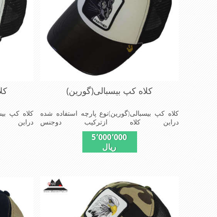
کلاه کپ بیسبالی(گورین)
کل
کلاه کپ بیسبالی(گورین)نوع پارچه استفاده شده
کلاه کپ بیس
دراین کلاه ازترکیب دوجنس
دراین 
چرم(مصنویی)وپلیستراست که با بندگیرپشت کلاه
چرم(مصنویی)
5٬000٬000
ازسایز56الی60قابل استفاده است ونقاب که
ریال
مناسب این شکل ازکلاه است شیک و مناسب
مناسب این
افراد خوش پوش جنس عالی,دوخت
افراد خ
مناسب,سبکی,خوش فرمی ازدیگرخصوصیات این
مناسب,سبک
کلاه می باشندmade in chaina
کلاه می باشند in chaina