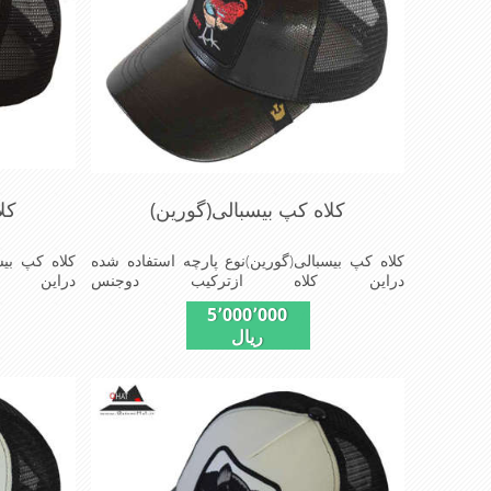
کلاه کپ بیسبالی(گورین)
کل
کلاه کپ بیسبالی(گورین)نوع پارچه استفاده شده
کلاه کپ بیس
دراین کلاه ازترکیب دوجنس
دراین 
چرم(مصنویی)وپلیستراست که با بندگیرپشت کلاه
چرم(مصنویی)
5٬000٬000
ازسایز56الی60قابل استفاده است ونقاب که
ریال
مناسب این شکل ازکلاه است شیک و مناسب
مناسب این
افراد خوش پوش جنس عالی,دوخت
افراد خ
مناسب,سبکی,خوش فرمی ازدیگرخصوصیات این
مناسب,سبک
کلاه می باشندmade in chaina
کلاه می باشند in chaina