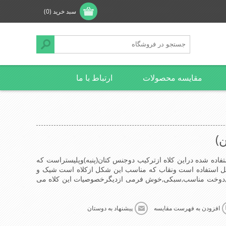
سبد خرید
(0)
مقایسه محصولات
ارتباط با ما
)
تفاده شده دراین کلاه ازترکیب دوجنس کتان(پنبه)وپلیستراست که
ندگیرپشت کلاه ازسایز56الی60قابل استفاده است ونقاب که مناسب این شکل ازکلاه است شیک و
دوخت مناسب,سبکی,خوش فرمی ازدیگرخصوصیات این کلاه می
افزودن به فهرست مقایسه
پیشنهاد به دوستان