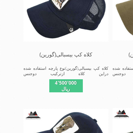
)
کلاه کپ بیسبالی(گورین)
ستفاده شده
کلاه کپ بیسبالی(گورین)نوع پارچه استفاده شده
دوجنس
دراین کلاه ازترکیب دوجنس
رپشت کلاه
کتان(پنبه)وپلیستراست که با بندگیرپشت کلاه
4٬500٬000
 است ونقاب که
ازسایز56الی60قابل استفاده است ونقاب که
ریال
 و مناسب
مناسب این شکل ازکلاه است شیک و مناسب
ی,دوخت
افراد خوش پوش جنس عالی,دوخت
صیات این
مناسب,سبکی,خوش فرمی ازدیگرخصوصیات این
کلاه می باشندmade in chaina