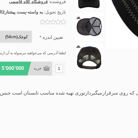
فروشنده:
فروشگاه کلاه قاسمی
تاریخ تحویل:
به واسته-پست پیشتاز2الی4روز-تیپاکس2الی3روز-شهرتهران اسنپ2الی4ساعت
تعیین اندزه
*
لطفا آدرسی که می‌خواهید مرسوله به آن ارسا
5٬000٬000 ریال
خرید
متی که روی سرقرارمیگیردازتوری تهیه شده مناسب تابستان است 