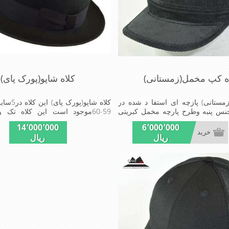
ه کپ مخمل(زمستانی)
کلاه شاپو(پورک پای)
ستانی) پازچه ای استفا د شده در
جنس پنبه وطرح پارچه مخمل کبریتی
59-60موجود است این کلاه تک 
و مناسب افراد خوش پوش جنس
مهمانی استMADE IN CHINA
14٬000٬000
6٬000٬000
ت مناسب , سبکی, خوش فرمی از
خرید
ریال
ریال
ت این کلاه می باشند