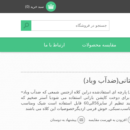
سبد خرید
(0)
مقایسه محصولات
ارتباط با ما
انی(ضدآب وباد)
) پارچه ای استفادشده دراین کلاه ازجنس شمعی که ضدآب وباد=
 شمعی برای دوخت کاپشن بارانی استفاده می شودبا آستر ضخیم که
مناسب زمستان است این کلاه با بند تنظیم از سایز56الی60 قابل استفاده است شیک ومناسب
سب,سبکی, خوش فرمی ازدیگرخصوصیات این کلاه می باشند
افزودن به فهرست مقایسه
پیشنهاد به دوستان