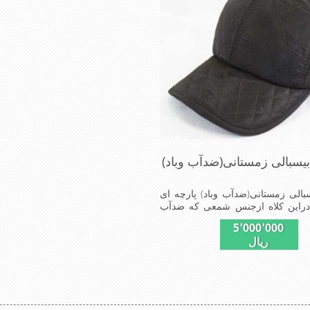
یسبالی زمستانی(ضدآب وباد)
بالی زمستانی(ضدآب وباد) پارچه ای
دراین کلاه ازجنس شمعی که ضدآب
وباد=(Waterproof)است ازجنس شمعی برای
5٬000٬000
 بارانی استفاده می شودبا آستر
ریال
اسب زمستان است این کلاه با بند
تنظیم از سایز56الی60 قابل استفاده است شیک
فرادخوش پوش جنس عالی,دوخت
, خوش فرمی ازدیگرخصوصیات این
د