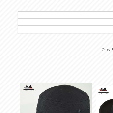
اییزی
(6)