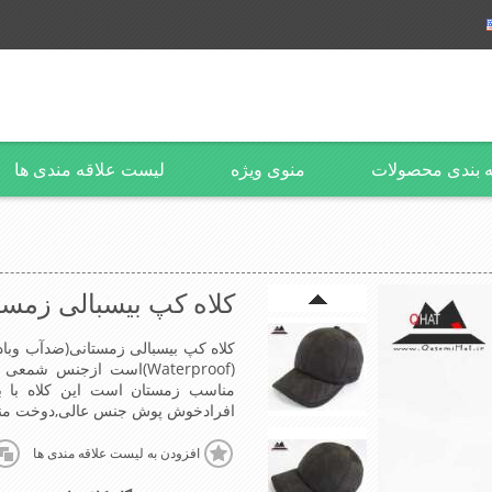
 بندی محصولات
منوی ویژه
لیست علاقه مندی ها
کلاه کپ بیسبالی زمست
کلاه کپ بیسبالی زمستانی(ضدآب وباد
(Waterproof)است ازجنس
افرادخوش پوش جنس عالی,دوخت منا
افزودن به لیست علاقه مندی ها