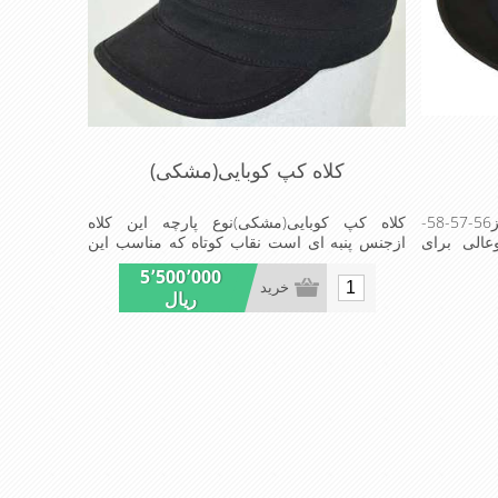
کلاه کپ کوبایی(مشکی)
کلاه شاپو(پورک پای) این کلاه در5سایز56-57-58-
کلاه کپ کوبایی(مشکی)نوع پارچه این کلاه
وعالی برای
ازجنس پنبه ای است نقاب کوتاه که مناسب این
شکل ازکلاه است شیک ومناسب افراد خوش
5٬500٬000
پوش جنس عالی,دوخت مناسب,سبکی,خوش
خرید
ریال
فرمی ازدیگرخصوصیات این کلاه می باشند