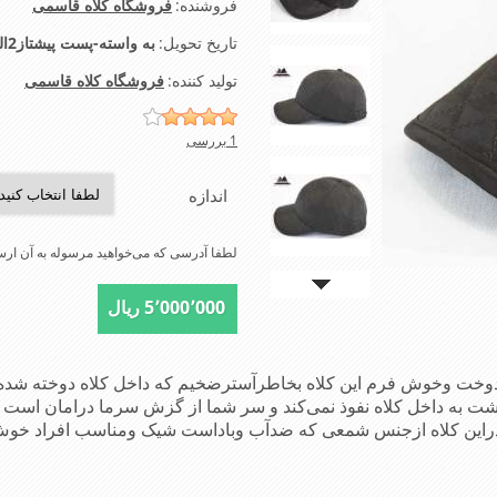
فروشنده:
فروشگاه کلاه قاسمی
تاریخ تحویل:
به واسته-پست پیشتاز2الی4روز-تیپاکس2الی3روز-شهرتهران اسنپ2الی4ساعت
تولید کننده:
فروشگاه کلاه قاسمی
1 بررسی
اندازه
لطفا آدرسی که می‌خواهید مرسوله به آن ارسا
5٬000٬000 ریال
ت وخوش فرم این کلاه بخاطرآسترضخیم که داخل کلاه دوخته شده 
ت به داخل کلاه نفوذ نمی‌کند و سر شما از گزش سرما درامان است 
شده دراین کلاه ازجنس شمعی که ضدآب وباداست شیک ومناسب افر