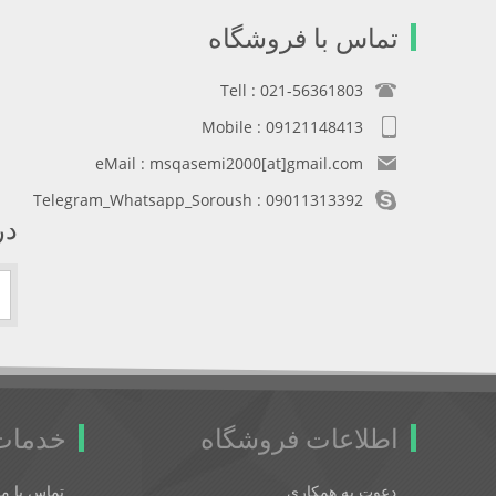
تماس با فروشگاه
Tell : 021-56361803
Mobile : 09121148413
eMail : msqasemi2000[at]gmail.com
Telegram_Whatsapp_Soroush : 09011313392
در
اطلاعات فروشگاه
خدمات
دعوت به همکاری
تماس با ما