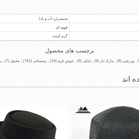
شمعی(زد آب و باد)
قهوه ای
گرم کننده
برچسب های محصول
,
ورزشی
(8)
,
مارک دار
(6)
,
نایکی
(9)
,
خوش فرم
(54)
,
زمستانی
(182)
,
مخمل
(7)
,
پ
ه اند