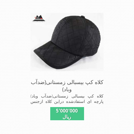
خورشید بر صورت می باشد
کلاه کپ بیسبالی زمستانی(ضدآب
وباد)
کلاه کپ بیسبالی زمستانی(ضدآب وباد)
پارچه ای استفادشده دراین کلاه ازجنس
شمعی که ضدآب وباد=(Waterproof)است
5٬000٬000
ازجنس شمعی برای دوخت کاپشن بارانی
ریال
استفاده می شودبا آستر ضخیم که مناسب
زمستان است این کلاه با بند تنظیم از
سایز56الی60 قابل استفاده است شیک
ومناسب افرادخوش پوش جنس