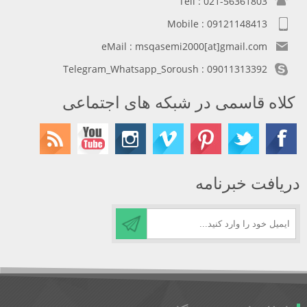
Tell : 021-56361803
Mobile : 09121148413
eMail : msqasemi2000[at]gmail.com
Telegram_Whatsapp_Soroush : 09011313392
کلاه قاسمی در شبکه های اجتماعی
دریافت خبرنامه