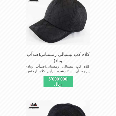
ازدیگرخصوصیات این کلاه می باشند
کلاه کپ بیسبالی زمستانی(ضدآب
وباد)
کلاه کپ بیسبالی زمستانی(ضدآب وباد)
پارچه ای استفادشده دراین کلاه ازجنس
شمعی که ضدآب وباد=(Waterproof)است
5٬000٬000
ازجنس شمعی برای دوخت کاپشن بارانی
ریال
استفاده می شودبا آستر ضخیم که مناسب
زمستان است این کلاه با بند تنظیم از
سایز56الی60 قابل استفاده است شیک
ومناسب افرادخوش پوش جنس
عالی,دوخت مناسب,سبکی, خوش فرمی
ازدیگرخصوصیات این کلاه می باشند