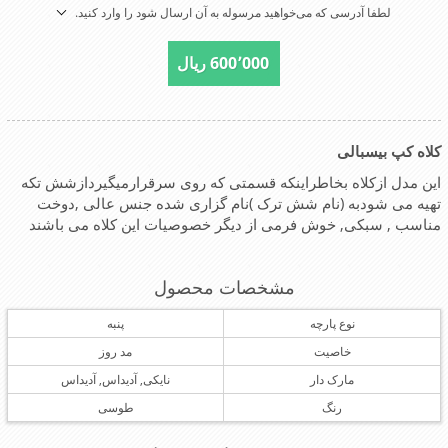
لطفا آدرسی که می‌خواهید مرسوله به آن ارسال شود را وارد کنید.
600٬000 ریال
کلاه کپ بیسبالی
این مدل ازکلاه بخاطراینکه قسمتی که روی سرقرارمیگیردازشش تکه
تهیه می شودبه (نام شش ترک )نام گزاری شده جنس عالی ,دوخت
مناسب , سبکی, خوش فرمی از دیگر خصوصیات این کلاه می باشند
مشخصات محصول
نوع پارچه
پنبه
خاصیت
مد روز
مارک دار
نایکی, آدیداس, آدیداس
رنگ
طوسی