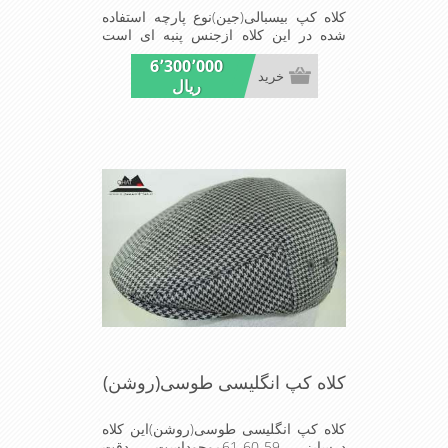
کلاه کپ بیسبالی(جین)نوع پارچه استفاده
شده در این کلاه ازجنس پنبه ای است
ونقاب که مناسب این شکل ازکلاه است
6٬300٬000
شیک و مناسب افراد خوش پوش جنس
خرید
ریال
عالی ,دوخت مناسب , سبکی, خوش فرمی
از دیگر خصوصیات این کلاه می باشند
کلاه کپ انگلیسی طوسی(روشن)
کلاه کپ انگلیسی طوسی(روشن)این کلاه
درسایز 59-60-61موجوداست دقت