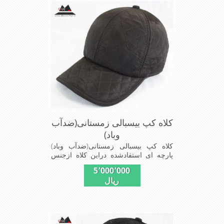
ومناسب افرادخوش پوش جنس
عالی,دوخت مناسب,سبکی, خوش فرمی
ازدیگرخصوصیات این کلاه می باشند
کلاه کپ بیسبالی زمستانی(ضدآب
وباد)
کلاه کپ بیسبالی زمستانی(ضدآب وباد)
پارچه ای استفادشده دراین کلاه ازجنس
شمعی که ضدآب وباد=(Waterproof)است
5٬000٬000
ازجنس شمعی برای دوخت کاپشن بارانی
ریال
استفاده می شودبا آستر ضخیم که مناسب
زمستان است این کلاه با بند تنظیم از
سایز56الی60 قابل استفاده است شیک
ومناسب افرادخوش پوش جنس
عالی,دوخت مناسب,سبکی, خوش فرمی