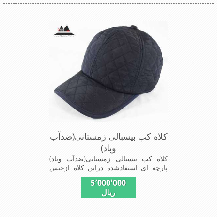
کلاه کپ بیسبالی زمستانی(ضدآب
وباد)
کلاه کپ بیسبالی زمستانی(ضدآب وباد)
پارچه ای استفادشده دراین کلاه ازجنس
شمعی که ضدآب وباد=(Waterproof)است
5٬000٬000
ازجنس شمعی برای دوخت کاپشن بارانی
ریال
استفاده می شودبا آستر ضخیم که مناسب
زمستان است این کلاه با بند تنظیم از
سایز56الی60 قابل استفاده است شیک