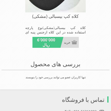
کلاه کپ بیسبالی (مشکی)
کلاه کپ بیسبالی(مشکی)نوع پارچه
استفاده شده در این کلاه ازجنس پنبه ای
است ونقاب که مناسب این شکل ازکلاه
6٬000٬000
است شیک ومناسب افراد خوش پوش
خرید
ریال
جنس عالی,دوخت مناسب,سبکی,خوش
فرمی از دیگرخصوصیات این کلاه می
باشند
بررسی های محصول
تنها کاربران عضو می توانند بررسی خود را بنویسند
تماس با فروشگاه