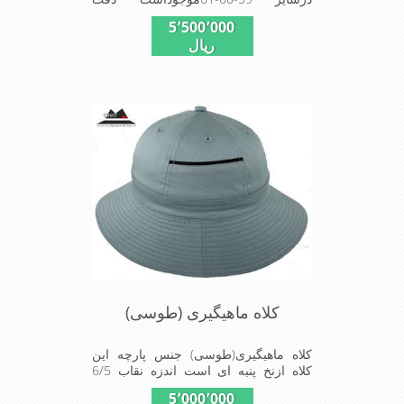
کنیددرخریداین مدل پازچه ای استفا د شده
5٬500٬000
در این کلاه محصول کارخا نجات فاستونی
ریال
جا معه با ترکیب 45% پشم و 65% نخ
ترویرا است وآستری نخ پنبه ای(پارچه زیر
پیراهن نخ پنبه ای)استفاده شده شیک و
مناسب افراد خوش پوش جنس عالی
,دوخت مناسب , سبکی, خوش فرمی از
دیگر خصوصیات این کلاه می باشند
کلاه ماهیگیری (طوسی)
کلاه ماهیگیری(طوسی) جنس پارچه این
کلاه ازنخ پنبه ای است اندزه نقاب 6/5
سانتیمتر و بند و بابندگیر که زیرگردن
5٬000٬000
دروقت لزوم ازپرت شدن کلاه جلوگیری