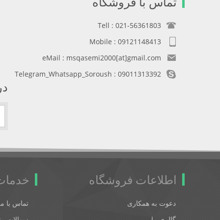
تماس با فروشگاه
Tell : 021-56361803
Mobile : 09121148413
eMail : msqasemi2000[at]gmail.com
Telegram_Whatsapp_Soroush : 09011313392
در
اطلاعات فروشگاه
خدمات
دعوت به همکاری
تماس با ما
گالری ما
سوالات متد