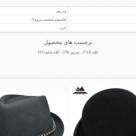
مد روز
فاستونی(پشمی ترویرا)
کرم
برچسب های محصول
کلاه
(733)
,
مدروز
(79)
,
کلاه شاپو
(91)