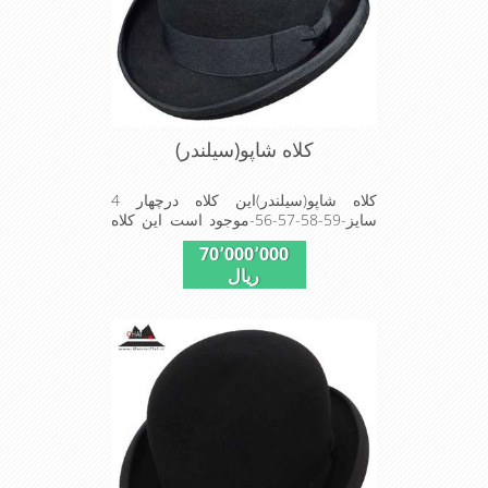
کلاه شاپو(سیلندر)
کلاه شاپو(سیلندر)این کلاه درچهار 4
سایز-59-58-57-56-موجود است این کلاه
تک وعالی برای مهمانی است
70٬000٬000
ریال