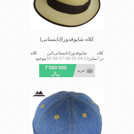
کلاه شاپوفدورا(تابستانی)
کلاه شاپوفدورا(تابستانی)این کلاه
در7سایز53-54-55-56-57-58-59موجود
است این کلاه تک وعالی برای مهمانی
7٬000٬000
استMade in Turkey
خرید
ریال