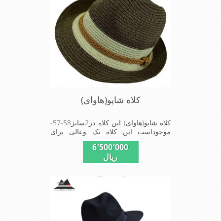
کلاه شاپو(هاوای)
کلاه شاپو(هاوای) این کلاه در2سایز58-57-
موجوداست این کلاه تک وعالی برای
مهمانی استMADE IN CHINA
6٬500٬000
ریال