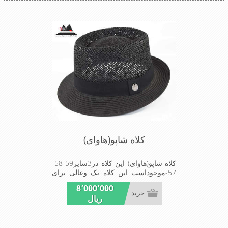
کلاه شاپو(هاوای)
کلاه شاپو(هاوای) این کلاه در3سایز59-58-
57-موجوداست این کلاه تک وعالی برای
مهمانی استMADE IN CHINA
8٬000٬000
خرید
ریال