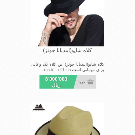
کلاه شاپو(ایندیانا جونز)
کلاه شاپو(ایندیانا جونز) این کلاه تک وعالی
برای مهمانی است made in China
8٬000٬000
خرید
ریال