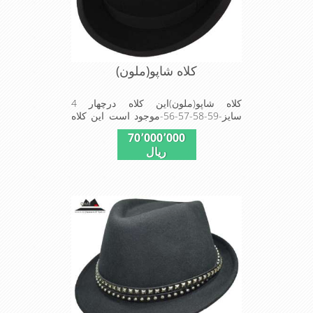
کلاه شاپو(ملون)
کلاه شاپو(ملون)این کلاه درچهار 4
سایز-59-58-57-56-موجود است این کلاه
تک وعالی برای مهمانی است
70٬000٬000
ریال