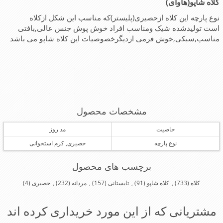
کلاه شاپو(هاوای)
نوع پارچه این کلاه ازحصیری(پلیستر)که مناسب این شکل ازکلاه
است تولیدشده شیک ومناسب افراد خوش پوش جنس عالی,بافتی
مناسب,سبکی,خوش فرمی ازدیگرخصوصیات این کلاه شاپو می باشد
مشخصات محصول
خاصیت
مد روز
نوع پارچه
حصیری, کرم استخوانی
برچسب های محصول
کلاه
(733)
,
کلاه شاپو
(91)
,
تابستانی
(157)
,
مردانه
(232)
,
حصیری
(4)
مشتریانی که از این مورد خریداری کرده اند