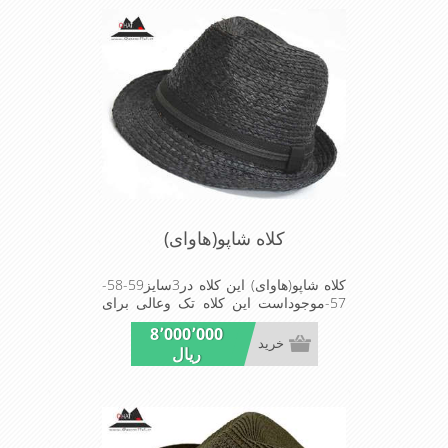
کلاه شاپو(هاوای)
کلاه شاپو(هاوای) این کلاه در3سایز59-58-
57-موجوداست این کلاه تک وعالی برای
مهمانی استMADE IN CHINA
8٬000٬000
خرید
ریال