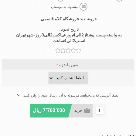
پیشنهاد به دوستان
فروشنده:
فروشگاه کلاه قاسمی
تاریخ تحویل:
به واسته-پست پیشتاز2الی4روز-تیپاکس2الی3روز-شهرتهران
اسنپ2الی4ساعت
تعیین اندزه
*
لطفا آدرسی که می‌خواهید مرسوله به آن ارسال شود را وارد کنید.
7٬700٬000 ریال
خرید