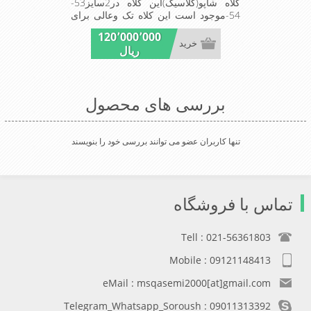
کلاه شاپو(کلاسیک)این کلاه در2سایز53-
54-موجود است این کلاه تک وعالی برای
مهمانی است
120٬000٬000
خرید
ریال
بررسی های محصول
تنها کاربران عضو می توانند بررسی خود را بنویسند
تماس با فروشگاه
Tell : 021-56361803
Mobile : 09121148413
eMail : msqasemi2000[at]gmail.com
Telegram_Whatsapp_Soroush : 09011313392