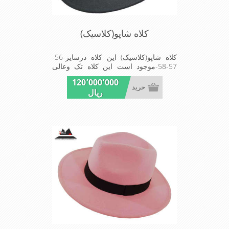
کلاه شاپو(کلاسیک)
کلاه شاپو(کلاسیک) این کلاه درسایز-56-
57-58-موجود است این کلاه تک وعالی
برای مهمانی است
120٬000٬000
خرید
ریال