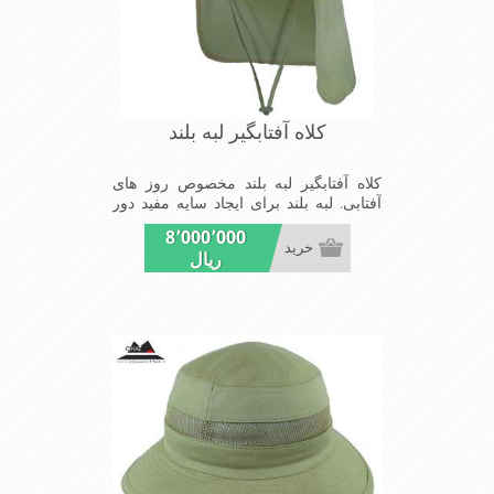
کلاه آفتابگیر لبه بلند
کلاه آفتابگیر لبه بلند مخصوص روز های
آفتابی. لبه بلند برای ایجاد سایه مفید دور
سر. پارچه نخی و عرق گیر. خنک کننده
8٬000٬000
سر. کاملا سبک و راحت
خرید
ریال