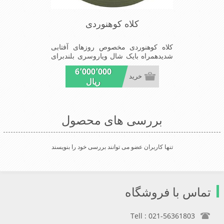
کلاه کوهنوردی
کلاه کوهنوردی مخصوص روزهای آفتابی
شدیدهمراه بایک شال ویاروسری بلندبرای
جلوگیری بیشترازتابش مستقیم آفتاب.
6٬000٬000
خرید
ریال
بررسی های محصول
تنها کاربران عضو می توانند بررسی خود را بنویسند
تماس با فروشگاه
Tell : 021-56361803