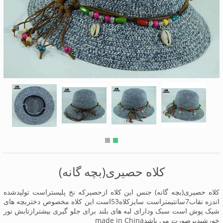
کلاه حصیری(بچه گانه)
کلاه حصیری(بچه گانه) جنس این کلاه ازحصیرکه نخ پلیستراست تولیدشده
اندزه نقاب7سانتیمتراست سایزکلاه53است این کلاه مخصوص دختربچه های
شیک پوش است سبک ودارای لبه های بلند برای جلو گیری بیشترازتابش نور
خورشیدبرصورت می باشدmade in China