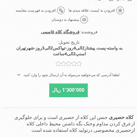
افزودن به لیست علاقه مندی ها
افزودن به فهرست مقایسه
پیشنهاد به دوستان
فروشنده:
فروشگاه کلاه قاسمی
تاریخ تحویل:
به واسته-پست پیشتاز2الی4روز-تیپاکس2الی3روز-شهرتهران
اسنپ2الی4ساعت
لطفا آدرسی که می‌خواهید مرسوله به آن ارسال شود را وارد کنید.
1٬300٬000 ریال
کلاه حصیری
جنس این کلاه از حصیری است و برای جلوگیری
ازعرق کردن مداوم وخنک نگه داشتن محیط داخلی کلاه
ازحصیری مخصوصی درتولید کلاه استفاده شده است