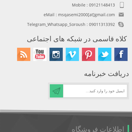
Mobile : 09121148413
eMail : msqasemi2000[at]gmail.com
Telegram_Whatsapp_Soroush : 09011313392
کلاه قاسمی در شبکه های اجتماعی
دریافت خبرنامه
اطلاعات فروشگاه