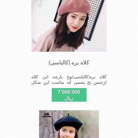
کلاه بره (کالباسی)
کلاه بره(کالباسی)نوع پارچه این کلاه
ازجنس نخ پشمی که مناسب این شکل
ازکلاه است شیک و مناسب افراد خوش
7٬000٬000
پوش جنس عالی ,بافتی مناسب , سبکی,
ریال
خوش فرمی از دیگر خصوصیات این کلاه
بره می باشند