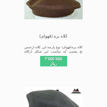
کلاه بره (قهوای)
کلاه بره(قهوای) نوع پارچه این کلاه ازجنس
نخ پشمی که مناسب این شکل ازکلاه
است شیک و مناسب افراد خوش پوش
7٬000٬000
جنس عالی ,بافتی مناسب , سبکی, خوش
ریال
فرمی از دیگر خصوصیات این کلاه بره می
باشند