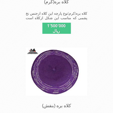
کلاه بره(کرم)
کلاه بره(کرم)نوع پارچه این کلاه ازجنس نخ
پشمی که مناسب این شکل ازکلاه است
این مدل کلاه مناسب خانمها است روی
1٬500٬000
کلاه نگین کارشده شیک و مناسب افراد
ریال
خوش پوش جنس عالی ,بافتی مناسب ,
سبکی, خوش فرمی از دیگر خصوصیات
این کلاه بره می باشند
کلاه بره (بنفش)