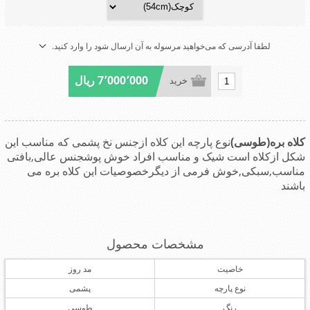
لطفا آدرسی که می‌خواهید مرسوله به آن ارسال شود را وارد کنید.
7٬000٬000 ریال
خرید
کلاه بره(طوسی)
نوع پارچه این کلاه ازجنس نخ پشمی که مناسب این
شکل ازکلاه است شیک و مناسب افراد خوش پوش
جنس عالی,بافتی
مناسب,سبکی,خوش فرمی از دیگرخصوصیات این کلاه بره می
باشند
مشخصات محصول
خاصیت
مد روز
نوع پارچه
پشمی
رنگ
طوسی