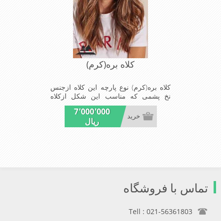
کلاه بره(کرم)
کلاه بره(کرم) نوع پارچه این کلاه ازجنس
نخ پشمی که مناسب این شکل ازکلاه
است شیک و مناسب افراد خوش پوش
7٬000٬000
جنس عالی,بافتی مناسب,سبکی, خوش
خرید
ریال
فرمی از دیگر خصوصیات این کلاه بره می
باشند
تماس با فروشگاه
Tell : 021-56361803