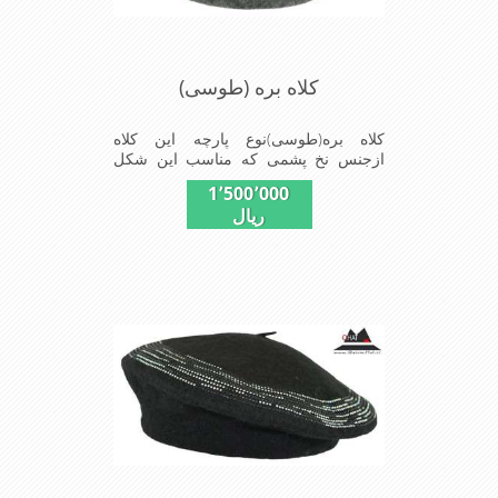
کلاه بره (طوسی)
کلاه بره(طوسی)نوع پارچه این کلاه
ازجنس نخ پشمی که مناسب این شکل
ازکلاه است این مدل کلاه مناسب خانمها
1٬500٬000
است روی کلاه نگین کارشده شیک و
ریال
مناسب افراد خوش پوش جنس عالی
,بافتی مناسب , سبکی, خوش فرمی از
دیگر خصوصیات این کلاه بره می باشند