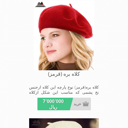
کلاه بره (قرمز)
کلاه بره(قرمز) نوع پارچه این کلاه ازجنس
نخ پشمی که مناسب این شکل ازکلاه
است شیک ومناسب افرادخوش پوش
7٬000٬000
جنس عالی,بافتی مناسب,سبکی,خوش
خرید
ریال
فرمی ازدیگرخصوصیات این کلاه بره می
باشند