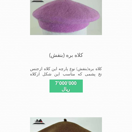
کلاه بره (بنفش)
کلاه بره(بنفش) نوع پارچه این کلاه ازجنس
نخ پشمی که مناسب این شکل ازکلاه
است شیک و مناسب افراد خوش پوش
7٬000٬000
جنس عالی ,بافتی مناسب , سبکی, خوش
ریال
فرمی از دیگر خصوصیات این کلاه بره می
باشند