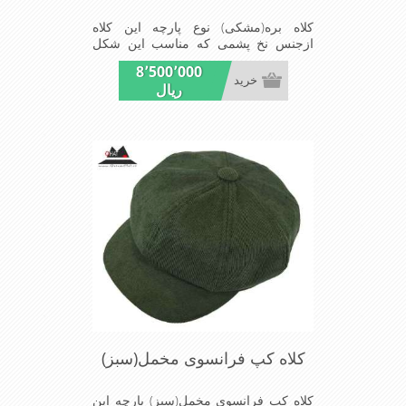
کلاه بره(مشکی) نوع پارچه این کلاه
ازجنس نخ پشمی که مناسب این شکل
ازکلاه است شیک و مناسب افراد خوش
8٬500٬000
پوش جنس عالی,بافتی مناسب,سبکی,
خرید
ریال
خوش فرمی ازدیگر خصوصیات این کلاه
بره می باشند
کلاه کپ فرانسوی مخمل(سبز)
کلاه کپ فرانسوی مخمل(سبز) پارچه این