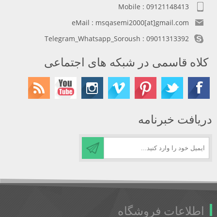
Mobile : 09121148413
eMail : msqasemi2000[at]gmail.com
Telegram_Whatsapp_Soroush : 09011313392
کلاه قاسمی در شبکه های اجتماعی
دریافت خبرنامه
اطلاعات فروشگاه