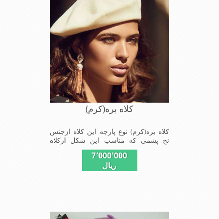
کلاه بره(کرم)
کلاه بره(کرم) نوع پارچه این کلاه ازجنس
نخ پشمی که مناسب این شکل ازکلاه
است شیک و مناسب افراد خوش پوش
7٬000٬000
جنس عالی ,بافتی مناسب,سبکی, خوش
ریال
فرمی از دیگر خصوصیات این کلاه بره می
باشند