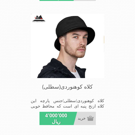
,دوخت مناسب , سبکی, خوش فرمی از
دیگر خصوصیات این کلاه می باشند
کلاه کوهنوردی(سطلی)
کلاه کوهنوردی(سطلی)جنس پارچه این
کلاه ازنخ پنبه ای است که محافظ خوبی
برای پوست دربرابراشعه ماوراء بنفش
4٬000٬000
است اندازه نقاب7سانتیمتراست مناسبت
خرید
ریال
برای کلیه فعالیت های درفضای بازاز قبیل
کمپینگ،ماهیگیری، گلف،دویدن،تحقیقات در
فضای باز،سفرهای ساحلی گردشگری