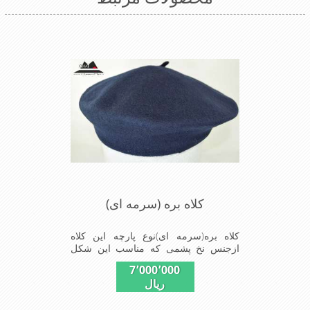
کلاه بره (سرمه ای)
کلاه بره(سرمه ای)نوع پارچه این کلاه
ازجنس نخ پشمی که مناسب این شکل
ازکلاه تولیدشده است شیک ومناسب
7٬000٬000
افرادخوش پوش جنس عالی,بافتی
ریال
مناسب,سبکی,خوش فرمی
ازدیگرخصوصیات این کلاه بره میباشند