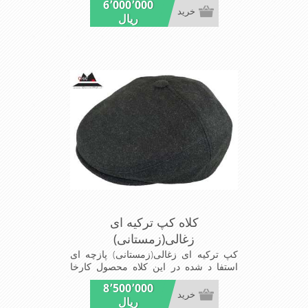
6٬000٬000
ومدروزسبک وراحت بسیارخوش فرم
خرید
ریال
وخوش دوخت
کلاه کپ ترکیه ای
زغالی(زمستانی)
کپ ترکیه ای زغالی(زمستانی) پازچه ای
استفا د شده در این کلاه محصول کارخا
نجات نساجی ارم و نخ استفاده شد در
8٬500٬000
بافت پارچه ازالیاف اکرلیک است شیک و
خرید
ریال
مناسب افراد خوش پوش جنس عالی