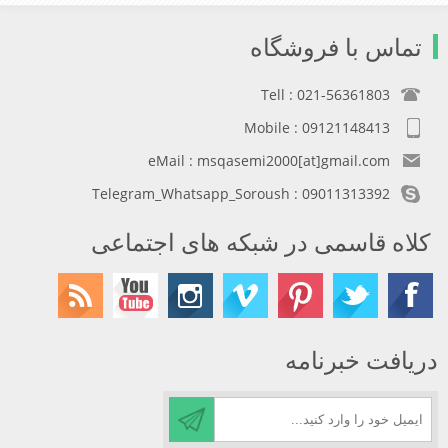
تماس با فروشگاه
Tell : 021-56361803
Mobile : 09121148413
eMail : msqasemi2000[at]gmail.com
Telegram_Whatsapp_Soroush : 09011313392
کلاه قاسمی در شبکه های اجتماعی
دریافت خبرنامه