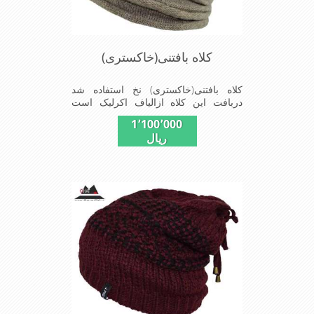
کلاه بافتنی(خاکستری)
کلاه بافتنی(خاکستری) نخ استفاده شد
دربافت این کلاه ازالیاف اکرلیک است
وکلاه به خاطراستفاده ازیک لایه بافت و
1٬100٬000
یک لایه خز مصنوی ضخامت مناسبی
ریال
درمقابل سرما را دارا است شیک و
مناسب افراد خوش پوش جنس
عالی,بافتی مناسب,سبکی,خوش فرمی از
دیگر خصوصیات این کلاه می باشند