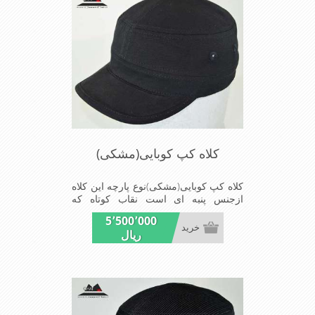
کلاه کپ کوبایی(مشکی)
کلاه کپ کوبایی(مشکی)نوع پارچه این کلاه
ازجنس پنبه ای است نقاب کوتاه که
مناسب این شکل ازکلاه است شیک
5٬500٬000
ومناسب افراد خوش پوش جنس
خرید
ریال
عالی,دوخت مناسب,سبکی,خوش فرمی
ازدیگرخصوصیات این کلاه می باشند