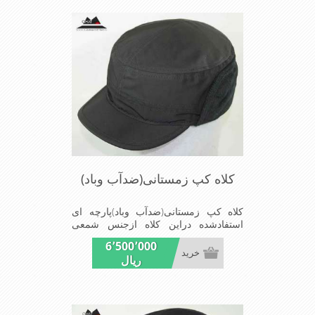
کلاه کپ زمستانی(ضدآب وباد)
کلاه کپ زمستانی(ضدآب وباد)پارچه ای
استفادشده دراین کلاه ازجنس شمعی
تولیدژاپن که ضدآب وباد=
6٬500٬000
(Waterproof)است ازجنس شمعی برای
خرید
ریال
دوخت کاپشن بارانی استفاده می
شودشیک ومناسب افرادخوش پوش جنس
عالی,دوخت مناسب,سبکی, خوش فرمی
ازدیگرخصوصیات این کلاه می باشند