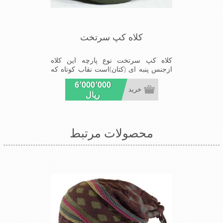
کلاه کپ سرتخت
کلاه کپ سرتخت نوع پارچه این کلاه
ازجنس پنبه ای (کتان)است نقاب کوتاه که
مناسب این شکل ازکلاه است شیک و
6٬000٬000
مناسب افراد خوش پوش جنس عالی
خرید
ریال
,دوخت مناسب , سبکی, خوش فرمی از
دیگر خصوصیات این کلاه می باشند
محصولات مرتبط