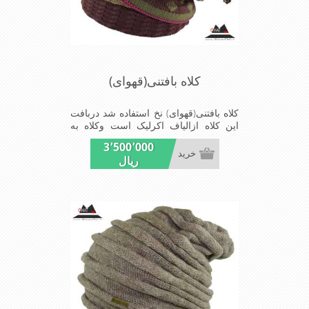
کلاه بافتنی(قهوای)
کلاه بافتنی(قهوای) نخ استفاده شد دربافت
این کلاه ازالیاف اکرلیک است وکلاه به
خاطراستفاده ازیک لایه بافت بیشتر برای
3٬500٬000
هوای معتدل زمستان قابل استفاده است
خرید
ریال
شیک و مناسب افراد خوش پوش جنس
عالی,بافتی مناسب,سبکی,خوش فرمی از
دیگر خصوصیات این کلاه می باشند