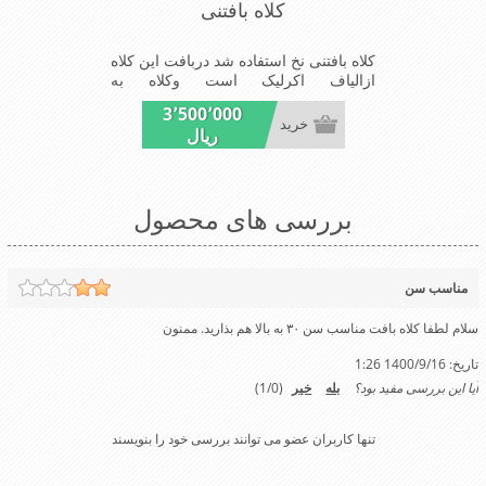
کلاه بافتنی
کلاه بافتنی نخ استفاده شد دربافت این کلاه
ازالیاف اکرلیک است وکلاه به
خاطراستفاده ازیک لایه بافت بیشتر برای
3٬500٬000
هوای معتدل زمستان قابل استفاده است
خرید
ریال
شیک و مناسب افراد خوش پوش جنس
عالی,بافتی مناسب,سبکی,خوش فرمی از
دیگر خصوصیات این کلاه می باشند
بررسی های محصول
مناسب سن
سلام لطفا کلاه بافت مناسب سن ۳۰ به بالا هم بذارید. ممنون
تاریخ:
1400/9/16 1:26
آیا این بررسی مفید بود؟
بله
خیر
(
0
/
1
)
تنها کاربران عضو می توانند بررسی خود را بنویسند