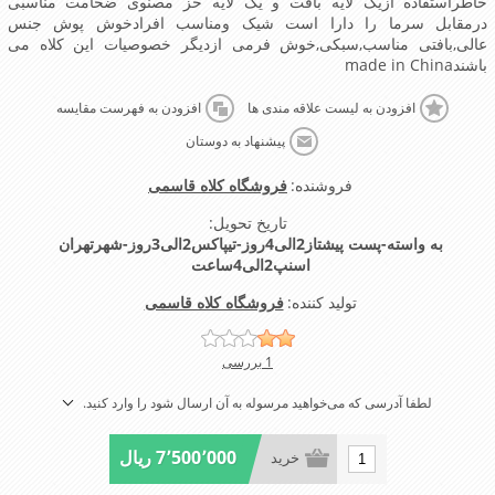
خاطراستفاده ازیک لایه بافت و یک لایه خز مصنوی ضخامت مناسبی
درمقابل سرما را دارا است شیک ومناسب افرادخوش پوش جنس
عالی,بافتی مناسب,سبکی,خوش فرمی ازدیگر خصوصیات این کلاه می
باشندmade in China
افزودن به لیست علاقه مندی ها
افزودن به فهرست مقایسه
پیشنهاد به دوستان
فروشنده:
فروشگاه کلاه قاسمی
تاریخ تحویل:
به واسته-پست پیشتاز2الی4روز-تیپاکس2الی3روز-شهرتهران
اسنپ2الی4ساعت
تولید کننده:
فروشگاه کلاه قاسمی
1 بررسی
لطفا آدرسی که می‌خواهید مرسوله به آن ارسال شود را وارد کنید.
7٬500٬000 ریال
خرید