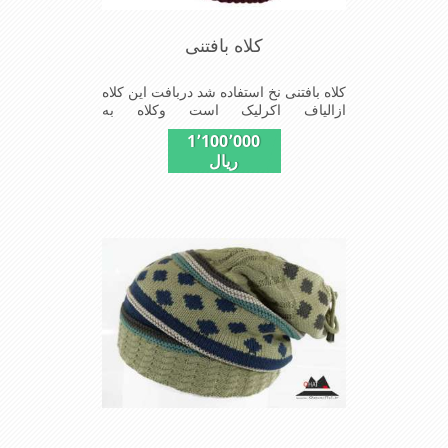
کلاه بافتنی
کلاه بافتنی نخ استفاده شد دربافت این کلاه
ازالیاف اکرلیک است وکلاه به
خاطراستفاده ازیک لایه بافت و یک لایه خز
1٬100٬000
مصنوی ضخامت مناسبی درمقابل سرما را
ریال
دارا است شیک و مناسب افراد خوش
پوش جنس عالی,بافتی
مناسب,سبکی,خوش فرمی از دیگر
خصوصیات این کلاه می باشند